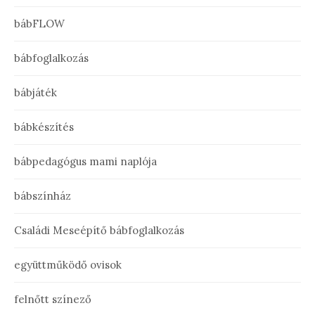
bábFLOW
bábfoglalkozás
bábjáték
bábkészítés
bábpedagógus mami naplója
bábszínház
Családi Meseépítő bábfoglalkozás
együttműködő ovisok
felnőtt színező