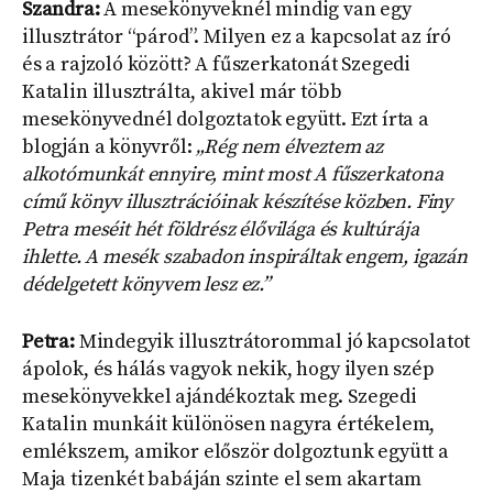
Szandra:
A mesekönyveknél mindig van egy
illusztrátor “párod”. Milyen ez a kapcsolat az író
és a rajzoló között? A fűszerkatonát Szegedi
Katalin illusztrálta, akivel már több
mesekönyvednél dolgoztatok együtt. Ezt írta a
blogján a könyvről:
„Rég nem élveztem az
alkotómunkát ennyire, mint most A fűszerkatona
című könyv illusztrációinak készítése közben. Finy
Petra meséit hét földrész élővilága és kultúrája
ihlette. A mesék szabadon inspiráltak engem, igazán
dédelgetett könyvem lesz ez.”
Petra:
Mindegyik illusztrátorommal jó kapcsolatot
ápolok, és hálás vagyok nekik, hogy ilyen szép
mesekönyvekkel ajándékoztak meg. Szegedi
Katalin munkáit különösen nagyra értékelem,
emlékszem, amikor először dolgoztunk együtt a
Maja tizenkét babáján szinte el sem akartam