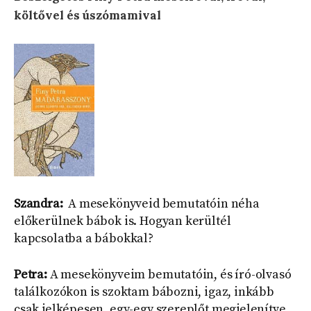
költővel és úszómamival
Szandra:
A mesekönyveid bemutatóin néha
előkerülnek bábok is. Hogyan kerültél
kapcsolatba a bábokkal?
Petra:
A mesekönyveim bemutatóin, és író-olvasó
találkozókon is szoktam bábozni, igaz, inkább
csak jelképesen, egy-egy szereplőt megjelenítve,