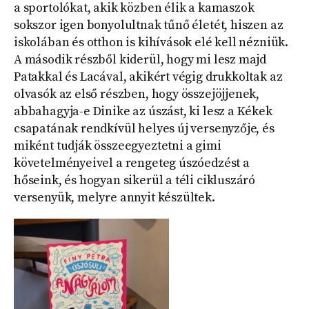
a sportolókat, akik közben élik a kamaszok
sokszor igen bonyolultnak tűnő életét, hiszen az
iskolában és otthon is kihívások elé kell nézniük.
A második részből kiderül, hogy mi lesz majd
Patakkal és Lacával, akikért végig drukkoltak az
olvasók az első részben, hogy összejöjjenek,
abbahagyja-e Dinike az úszást, ki lesz a Kékek
csapatának rendkívül helyes új versenyzője, és
miként tudják összeegyeztetni a gimi
követelményeivel a rengeteg úszóedzést a
hőseink, és hogyan sikerül a téli cikluszáró
versenyük, melyre annyit készültek.