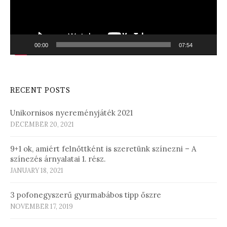
00:00
07:54
RECENT POSTS
Unikornisos nyereményjáték 2021
DECEMBER 20, 2021
9+1 ok, amiért felnőttként is szeretünk színezni – A
színezés árnyalatai 1. rész.
JANUARY 18, 2021
3 pofonegyszerű gyurmabábos tipp őszre
NOVEMBER 17, 2019