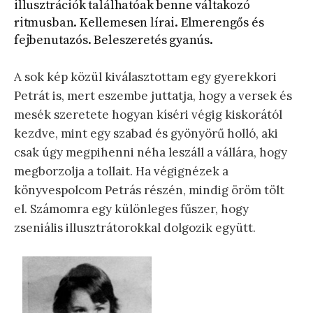
illusztrációk találhatóak benne váltakozó
ritmusban. Kellemesen lírai. Elmerengős és
fejbenutazós. Beleszeretés gyanús.
A sok kép közül kiválasztottam egy gyerekkori
Petrát is, mert eszembe juttatja, hogy a versek és
mesék szeretete hogyan kíséri végig kiskorától
kezdve, mint egy szabad és gyönyörű holló, aki
csak úgy megpihenni néha leszáll a vállára, hogy
megborzolja a tollait. Ha végignézek a
könyvespolcom Petrás részén, mindig öröm tölt
el. Számomra egy különleges fűszer, hogy
zseniális illusztrátorokkal dolgozik együtt.