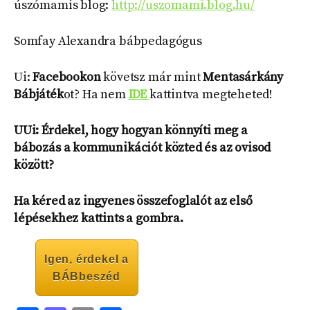
úszómamis blog:
http://uszomami.blog.hu/
Somfay Alexandra bábpedagógus
Ui:
Facebookon
követsz már mint
Mentasárkány
Bábjáték
ot? Ha nem
IDE
kattintva megteheted!
UUi: Érdekel, hogy hogyan könnyíti meg a
bábozás a kommunikációt közted és az ovisod
között?
Ha kéred az ingyenes összefoglalót az első
lépésekhez kattints a gombra.
Igen, érdekel a
BÁBbeszéd