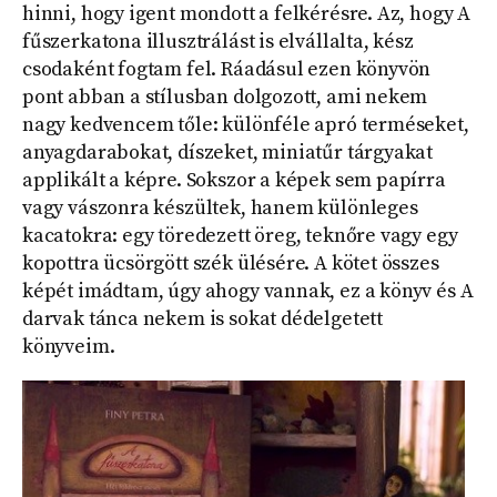
hinni, hogy igent mondott a felkérésre. Az, hogy A
fűszerkatona illusztrálást is elvállalta, kész
csodaként fogtam fel. Ráadásul ezen könyvön
pont abban a stílusban dolgozott, ami nekem
nagy kedvencem tőle: különféle apró terméseket,
anyagdarabokat, díszeket, miniatűr tárgyakat
applikált a képre. Sokszor a képek sem papírra
vagy vászonra készültek, hanem különleges
kacatokra: egy töredezett öreg, teknőre vagy egy
kopottra ücsörgött szék ülésére. A kötet összes
képét imádtam, úgy ahogy vannak, ez a könyv és A
darvak tánca nekem is sokat dédelgetett
könyveim.