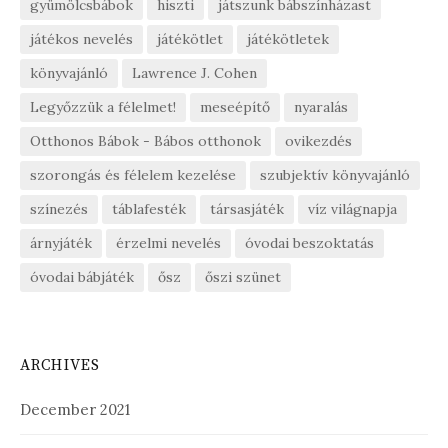
gyümölcsbábok
hiszti
játszunk bábszínházast
játékos nevelés
játékötlet
játékötletek
könyvajánló
Lawrence J. Cohen
Legyőzzük a félelmet!
meseépítő
nyaralás
Otthonos Bábok - Bábos otthonok
ovikezdés
szorongás és félelem kezelése
szubjektív könyvajánló
színezés
táblafesték
társasjáték
víz világnapja
árnyjáték
érzelmi nevelés
óvodai beszoktatás
óvodai bábjáték
ősz
őszi szünet
ARCHIVES
December 2021