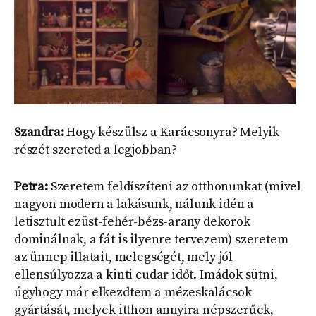
Szandra:
Hogy készülsz a Karácsonyra? Melyik
részét szereted a legjobban?
Petra:
Szeretem feldíszíteni az otthonunkat (mivel
nagyon modern a lakásunk, nálunk idén a
letisztult ezüst-fehér-bézs-arany dekorok
dominálnak, a fát is ilyenre tervezem) szeretem
az ünnep illatait, melegségét, mely jól
ellensúlyozza a kinti cudar időt. Imádok sütni,
úgyhogy már elkezdtem a mézeskalácsok
gyártását, melyek itthon annyira népszerűek,