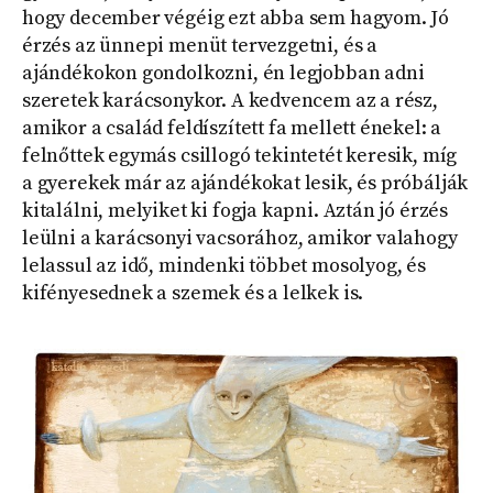
hogy december végéig ezt abba sem hagyom. Jó
érzés az ünnepi menüt tervezgetni, és a
ajándékokon gondolkozni, én legjobban adni
szeretek karácsonykor. A kedvencem az a rész,
amikor a család feldíszített fa mellett énekel: a
felnőttek egymás csillogó tekintetét keresik, míg
a gyerekek már az ajándékokat lesik, és próbálják
kitalálni, melyiket ki fogja kapni. Aztán jó érzés
leülni a karácsonyi vacsorához, amikor valahogy
lelassul az idő, mindenki többet mosolyog, és
kifényesednek a szemek és a lelkek is.