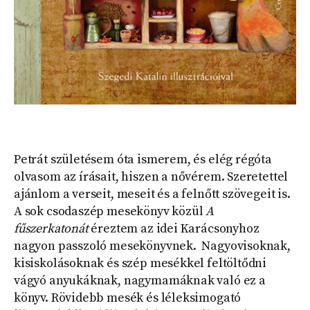
Petrát születésem óta ismerem, és elég régóta
olvasom az írásait, hiszen a nővérem. Szeretettel
ajánlom a verseit, meseit és a felnőtt szövegeit is.
A sok csodaszép mesekönyv közül
A
fűszerkatonát
éreztem az idei Karácsonyhoz
nagyon passzoló mesekönyvnek. Nagyovisoknak,
kisiskolásoknak és szép mesékkel feltöltődni
vágyó anyukáknak, nagymamáknak való ez a
könyv. Rövidebb mesék és léleksimogató