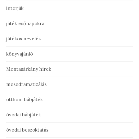
interjúk
játék esőnapokra
játékos nevelés
könyvajánló
Mentasárkány hírek
mesedramatizálás
otthoni bábjáték
óvodai bábjáték
óvodai beszoktatás