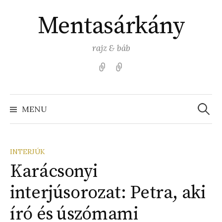
Skip
Mentasárkány
to
content
rajz & báb
Kezdőlap
Színezz
Mentasárkánnyal!
Search
for:
MENU
INTERJÚK
Karácsonyi
interjúsorozat: Petra, aki
író és úszómami