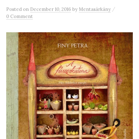
/
Posted
on
December 10, 2016
by
Mentasárkány
0 Comment