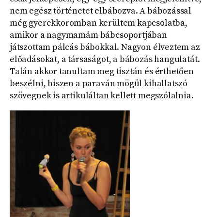
nem egész történetet elbábozva. A bábozással
még gyerekkoromban kerültem kapcsolatba,
amikor a nagymamám bábcsoportjában
játszottam pálcás bábokkal. Nagyon élveztem az
előadásokat, a társaságot, a bábozás hangulatát.
Talán akkor tanultam meg tisztán és érthetően
beszélni, hiszen a paraván mögül kihallatszó
szövegnek is artikuláltan kellett megszólalnia.