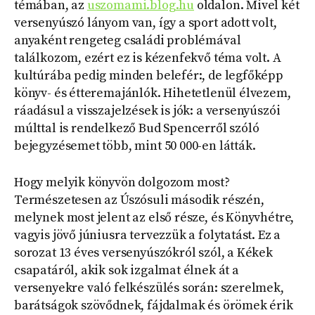
témában, az
uszomami.blog.hu
oldalon. Mivel két
versenyúszó lányom van, így a sport adott volt,
anyaként rengeteg családi problémával
találkozom, ezért ez is kézenfekvő téma volt. A
kultúrába pedig minden belefér:, de legfőképp
könyv- és étteremajánlók. Hihetetlenül élvezem,
ráadásul a visszajelzések is jók: a versenyúszói
múlttal is rendelkező Bud Spencerről szóló
bejegyzésemet több, mint 50 000-en látták.
Hogy melyik könyvön dolgozom most?
Természetesen az Úszósuli második részén,
melynek most jelent az első része, és Könyvhétre,
vagyis jövő júniusra tervezzük a folytatást. Ez a
sorozat 13 éves versenyúszókról szól, a Kékek
csapatáról, akik sok izgalmat élnek át a
versenyekre való felkészülés során: szerelmek,
barátságok szövődnek, fájdalmak és örömek érik