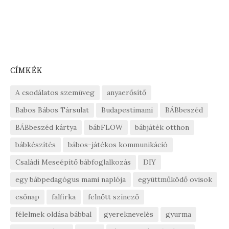
CÍMKÉK
A csodálatos szemüveg
anyaerősítő
Babos Bábos Társulat
Budapestimami
BÁBbeszéd
BÁBbeszéd kártya
bábFLOW
bábjáték otthon
bábkészítés
bábos-játékos kommunikáció
Családi Meseépítő bábfoglalkozás
DIY
egy bábpedagógus mami naplója
együttműködő ovisok
esőnap
falfirka
felnőtt színező
félelmek oldása bábbal
gyereknevelés
gyurma