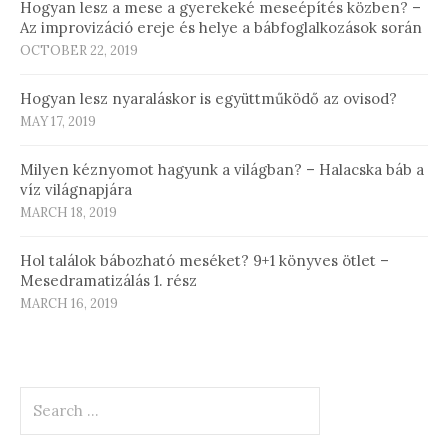
Hogyan lesz a mese a gyerekeké meseépítés közben? –
Az improvizáció ereje és helye a bábfoglalkozások során
OCTOBER 22, 2019
Hogyan lesz nyaraláskor is együttműködő az ovisod?
MAY 17, 2019
Milyen kéznyomot hagyunk a világban? – Halacska báb a
víz világnapjára
MARCH 18, 2019
Hol találok bábozható meséket? 9+1 könyves ötlet –
Mesedramatizálás 1. rész
MARCH 16, 2019
Search
for: