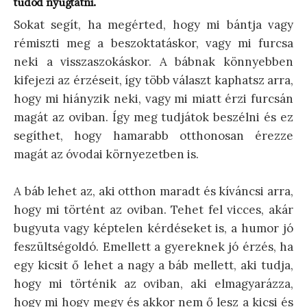
tudod nyugtatni.
Sokat segít, ha megérted, hogy mi bántja vagy
rémiszti meg a beszoktatáskor, vagy mi furcsa
neki a visszaszokáskor. A bábnak könnyebben
kifejezi az érzéseit, így több választ kaphatsz arra,
hogy mi hiányzik neki, vagy mi miatt érzi furcsán
magát az oviban. Így meg tudjátok beszélni és ez
segíthet, hogy hamarabb otthonosan érezze
magát az óvodai környezetben is.
A báb lehet az, aki otthon maradt és kíváncsi arra,
hogy mi történt az oviban. Tehet fel vicces, akár
bugyuta vagy képtelen kérdéseket is, a humor jó
feszültségoldó. Emellett a gyereknek jó érzés, ha
egy kicsit ő lehet a nagy a báb mellett, aki tudja,
hogy mi történik az oviban, aki elmagyarázza,
hogy mi hogy megy és akkor nem ő lesz a kicsi és