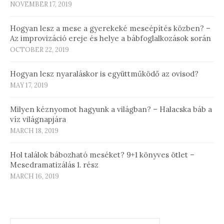
NOVEMBER 17, 2019
Hogyan lesz a mese a gyerekeké meseépítés közben? –
Az improvizáció ereje és helye a bábfoglalkozások során
OCTOBER 22, 2019
Hogyan lesz nyaraláskor is együttműködő az ovisod?
MAY 17, 2019
Milyen kéznyomot hagyunk a világban? – Halacska báb a
víz világnapjára
MARCH 18, 2019
Hol találok bábozható meséket? 9+1 könyves ötlet –
Mesedramatizálás 1. rész
MARCH 16, 2019
Search