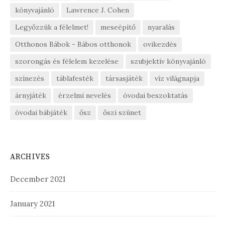
könyvajánló
Lawrence J. Cohen
Legyőzzük a félelmet!
meseépítő
nyaralás
Otthonos Bábok - Bábos otthonok
ovikezdés
szorongás és félelem kezelése
szubjektív könyvajánló
színezés
táblafesték
társasjáték
víz világnapja
árnyjáték
érzelmi nevelés
óvodai beszoktatás
óvodai bábjáték
ősz
őszi szünet
ARCHIVES
December 2021
January 2021