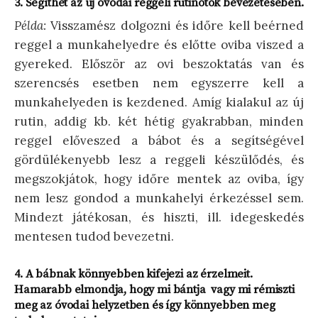
3. Segíthet az új óvodai reggeli rutinotok bevezetésében.
Példa:
Visszamész dolgozni és időre kell beérned
reggel a munkahelyedre és előtte oviba viszed a
gyereked. Először az ovi beszoktatás van és
szerencsés esetben nem egyszerre kell a
munkahelyeden is kezdened. Amíg kialakul az új
rutin, addig kb. két hétig gyakrabban, minden
reggel előveszed a bábot és a segítségével
gördülékenyebb lesz a reggeli készülődés, és
megszokjátok, hogy időre mentek az oviba, így
nem lesz gondod a munkahelyi érkezéssel sem.
Mindezt játékosan, és hiszti, ill. idegeskedés
mentesen tudod bevezetni.
4.
A bábnak könnyebben kifejezi az érzelmeit.
Hamarabb elmondja, hogy mi bántja vagy mi rémiszti
meg az óvodai helyzetben és így könnyebben meg