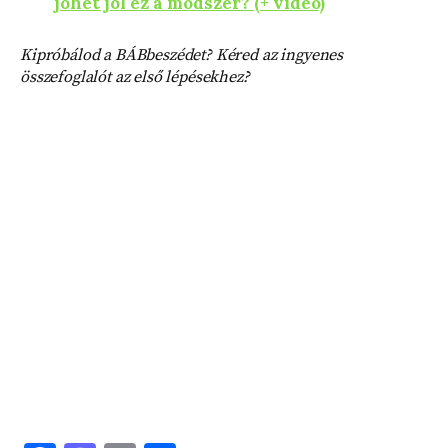
jöhet jól ez a módszer? (+ videó)
Kipróbálod a BÁBbeszédet? Kéred az ingyenes
összefoglalót az első lépésekhez?