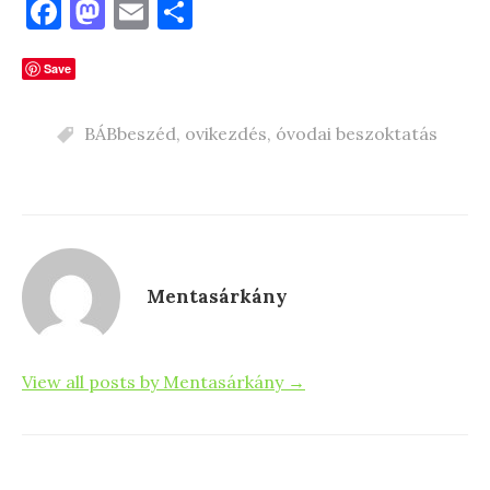
F
M
E
S
a
as
m
h
c
to
ai
ar
Save
e
d
l
e
BÁBbeszéd
,
ovikezdés
,
óvodai beszoktatás
b
o
o
n
o
k
Mentasárkány
View all posts by Mentasárkány →