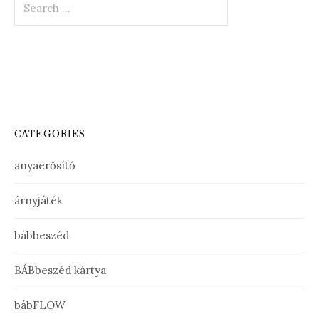
for:
CATEGORIES
anyaerősítő
árnyjáték
bábbeszéd
BÁBbeszéd kártya
bábFLOW