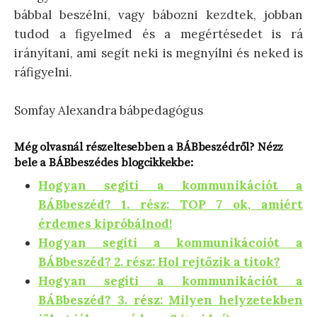
bábbal beszélni, vagy bábozni kezdtek, jobban
tudod a figyelmed és a megértésedet is rá
irányítani, ami segít neki is megnyílni és neked is
ráfigyelni.
Somfay Alexandra bábpedagógus
Még olvasnál részeltesebben a BÁBbeszédről? Nézz
bele a BÁBbeszédes blogcikkekbe:
Hogyan segíti a kommunikációt a
BÁBbeszéd?
1. rész: TOP 7 ok, amiért
érdemes kipróbálnod!
Hogyan segíti a kommunikácoiót a
BÁBbeszéd? 2. rész: Hol rejtőzik a titok?
Hogyan segíti a kommunikációt a
BÁBbeszéd? 3. rész: Milyen helyzetekben