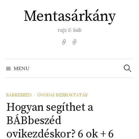
Skip
Mentasárkány
to
content
rajz & báb
Kezdőlap
Színezz
Mentasárkánnyal!
Search
for:
MENU
BÁBBESZÉD
ÓVODAI BESZOKTATÁS
/
Hogyan segíthet a
BÁBbeszéd
ovikezdéskor? 6 ok + 6