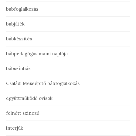
bábfoglalkozás
bábjáték
bábkészítés
bábpedagógus mami naplója
bábszínház
Családi Meseépítő bábfoglalkozás
együttműködő ovisok
felnőtt színező
interjúk