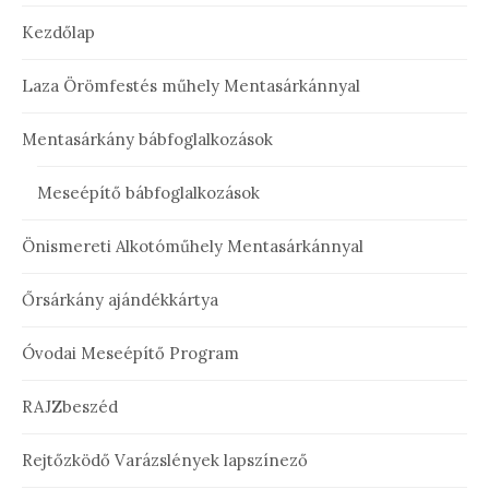
Kezdőlap
Laza Örömfestés műhely Mentasárkánnyal
Mentasárkány bábfoglalkozások
Meseépítő bábfoglalkozások
Önismereti Alkotóműhely Mentasárkánnyal
Őrsárkány ajándékkártya
Óvodai Meseépítő Program
RAJZbeszéd
Rejtőzködő Varázslények lapszínező