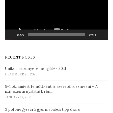
00:00
07:54
RECENT POSTS
Unikornisos nyereményjáték 2021
DECEMBER 20, 2021
9+1 ok, amiért felnőttként is szeretünk színezni – A
színezés árnyalatai 1. rész.
JANUARY 18, 2021
3 pofonegyszerű gyurmabábos tipp őszre