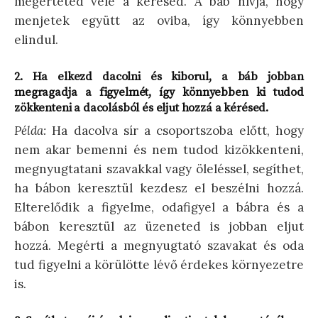
megérteted vele a kérésed. A báb hívja, hogy
menjetek együtt az oviba, így könnyebben
elindul.
2. Ha elkezd dacolni és kiborul, a báb jobban
megragadja a figyelmét, így könnyebben ki tudod
zökkenteni a dacolásból és eljut hozzá a kérésed.
Példa:
Ha dacolva sír a csoportszoba előtt, hogy
nem akar bemenni és nem tudod kizökkenteni,
megnyugtatani szavakkal vagy öleléssel, segíthet,
ha bábon keresztül kezdesz el beszélni hozzá.
Elterelődik a figyelme, odafigyel a bábra és a
bábon keresztül az üzeneted is jobban eljut
hozzá. Megérti a megnyugtató szavakat és oda
tud figyelni a körülötte lévő érdekes környezetre
is.