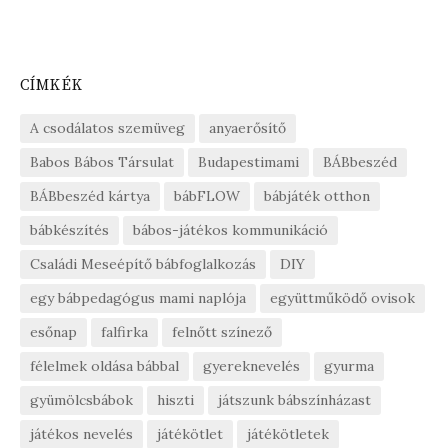
CÍMKÉK
A csodálatos szemüveg
anyaerősítő
Babos Bábos Társulat
Budapestimami
BÁBbeszéd
BÁBbeszéd kártya
bábFLOW
bábjáték otthon
bábkészítés
bábos-játékos kommunikáció
Családi Meseépítő bábfoglalkozás
DIY
egy bábpedagógus mami naplója
együttműködő ovisok
esőnap
falfirka
felnőtt színező
félelmek oldása bábbal
gyereknevelés
gyurma
gyümölcsbábok
hiszti
játszunk bábszínházast
játékos nevelés
játékötlet
játékötletek