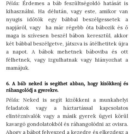
Példa:
Érdemes a báb feszültségoldó hatását is
kihasználni. Ha délután, vagy este, amikor van
nyugis időtök egy bábbal beszélgessetek a
napjáról, vagy ha már régebb óta bábozik és ő
maga is szívesen beszél bábon keresztül, akkor
két bábbal beszélgetve, játszva is átélhetitek újra
a napot. A bábok mehetnek báboviba és ott
félhetnek, vagy izgulhatnak vagy hiányozhat a
mamájuk.
6.
A báb neked is segíthet abban, hogy kizökkenj és
ráhangolódj a gyerekre.
Példa:
Neked is segít kizökkeni a munkahelyi
feladatok vagy a háztartással kapcsolatos
elintéznivalók vagy a másik gyerek ügyei körül
kavargó gondolatokból és ráhangolódni az ovisra.
Ahogy a bábot felveszed a kezedre és elkezdesz a