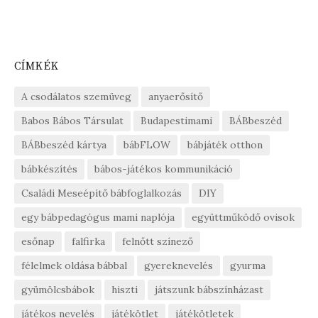
CÍMKÉK
A csodálatos szemüveg
anyaerősítő
Babos Bábos Társulat
Budapestimami
BÁBbeszéd
BÁBbeszéd kártya
bábFLOW
bábjáték otthon
bábkészítés
bábos-játékos kommunikáció
Családi Meseépítő bábfoglalkozás
DIY
egy bábpedagógus mami naplója
együttműködő ovisok
esőnap
falfirka
felnőtt színező
félelmek oldása bábbal
gyereknevelés
gyurma
gyümölcsbábok
hiszti
játszunk bábszínházast
játékos nevelés
játékötlet
játékötletek