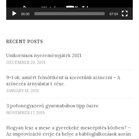
00:00
07:54
RECENT POSTS
Unikornisos nyereményjáték 2021
DECEMBER 20, 2021
9+1 ok, amiért felnőttként is szeretünk színezni – A
színezés árnyalatai 1. rész.
JANUARY 18, 2021
3 pofonegyszerű gyurmabábos tipp őszre
NOVEMBER 17, 2019
Hogyan lesz a mese a gyerekeké meseépítés közben? –
Az improvizáció ereje és helye a bábfoglalkozások során