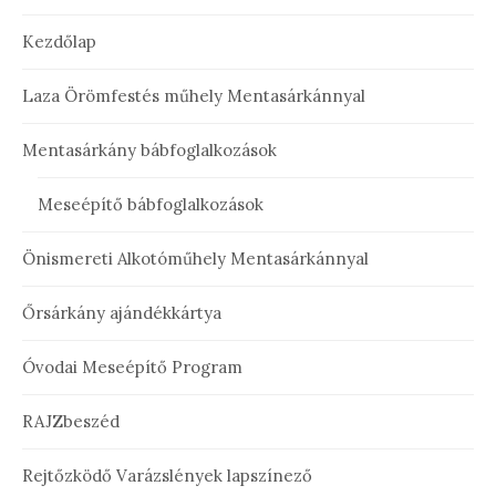
Kezdőlap
Laza Örömfestés műhely Mentasárkánnyal
Mentasárkány bábfoglalkozások
Meseépítő bábfoglalkozások
Önismereti Alkotóműhely Mentasárkánnyal
Őrsárkány ajándékkártya
Óvodai Meseépítő Program
RAJZbeszéd
Rejtőzködő Varázslények lapszínező