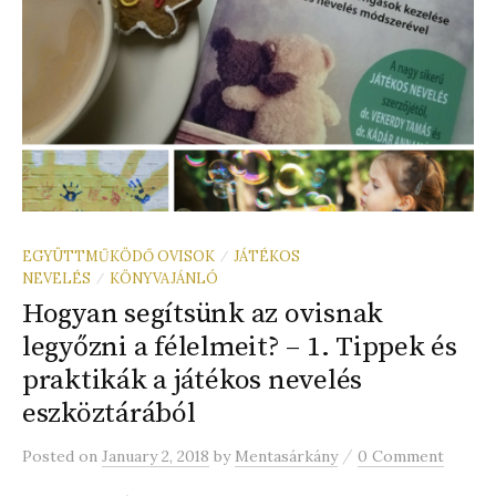
EGYÜTTMŰKÖDŐ OVISOK
JÁTÉKOS
/
NEVELÉS
KÖNYVAJÁNLÓ
/
Hogyan segítsünk az ovisnak
legyőzni a félelmeit? – 1. Tippek és
praktikák a játékos nevelés
eszköztárából
/
Posted
on
January 2, 2018
by
Mentasárkány
0 Comment