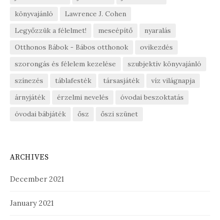
könyvajánló
Lawrence J. Cohen
Legyőzzük a félelmet!
meseépítő
nyaralás
Otthonos Bábok - Bábos otthonok
ovikezdés
szorongás és félelem kezelése
szubjektív könyvajánló
színezés
táblafesték
társasjáték
víz világnapja
árnyjáték
érzelmi nevelés
óvodai beszoktatás
óvodai bábjáték
ősz
őszi szünet
ARCHIVES
December 2021
January 2021