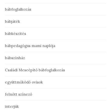
bábfoglalkozás
bábjáték
bábkészítés
bábpedagógus mami naplója
bábszínház
Családi Meseépítő bábfoglalkozás
együttműködő ovisok
felnőtt színező
interjúk