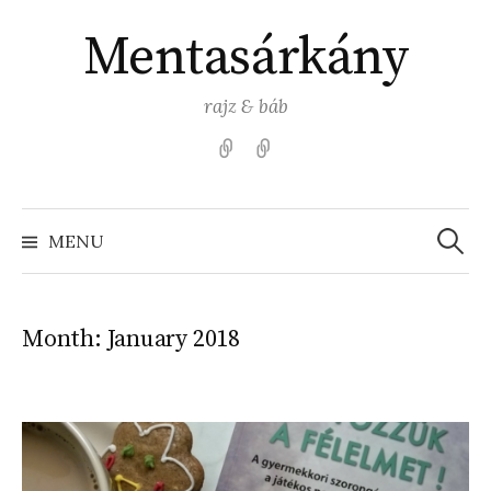
Skip
Mentasárkány
to
content
rajz & báb
Kezdőlap
Színezz
Mentasárkánnyal!
Search
for:
MENU
Month:
January 2018