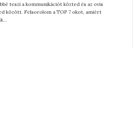
bé teszi a kommunikációt közted és az ovis
d között. Felsorolom a TOP 7 okot, amiért
...