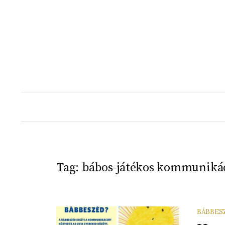
Skip
to
content
Tag:
bábos-játékos kommuniká
BÁBBES