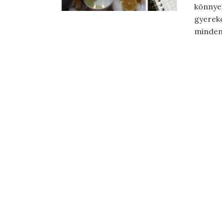
könnyeb
gyereke
mindenk