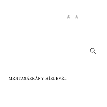
Kezdőlap
Színezz
Mentasárkánny
Search
for:
MENTASÁRKÁNY HÍRLEVÉL