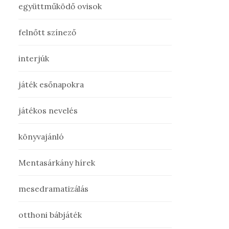
együttműködő ovisok
felnőtt színező
interjúk
játék esőnapokra
játékos nevelés
könyvajánló
Mentasárkány hírek
mesedramatizálás
otthoni bábjáték