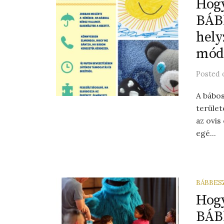
Hogy
BÁBb
hely
móds
Posted
A bábo
terület
az ovis
egé...
BÁBBES
Hogy
BÁBb