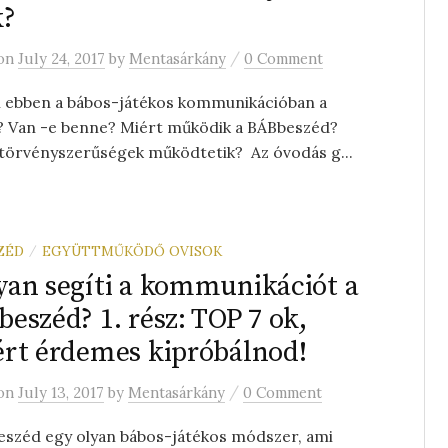
k?
/
on
July 24, 2017
by
Mentasárkány
0 Comment
n ebben a bábos-játékos kommunikációban a
 Van -e benne? Miért működik a BÁBbeszéd?
 törvényszerűségek működtetik? Az óvodás g...
ZÉD
EGYÜTTMŰKÖDŐ OVISOK
/
an segíti a kommunikációt a
eszéd? 1. rész: TOP 7 ok,
rt érdemes kipróbálnod!
/
on
July 13, 2017
by
Mentasárkány
0 Comment
eszéd egy olyan bábos-játékos módszer, ami