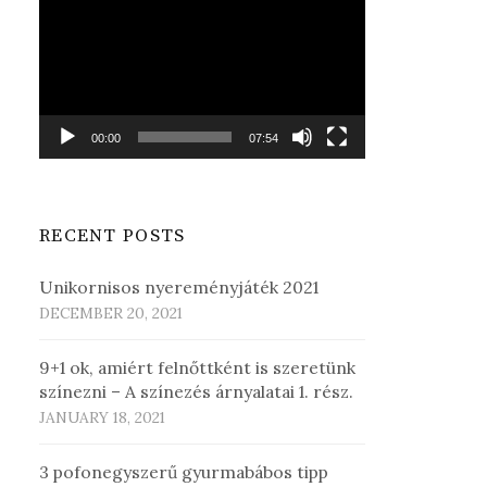
Player
00:00
07:54
RECENT POSTS
Unikornisos nyereményjáték 2021
DECEMBER 20, 2021
9+1 ok, amiért felnőttként is szeretünk
színezni – A színezés árnyalatai 1. rész.
JANUARY 18, 2021
3 pofonegyszerű gyurmabábos tipp