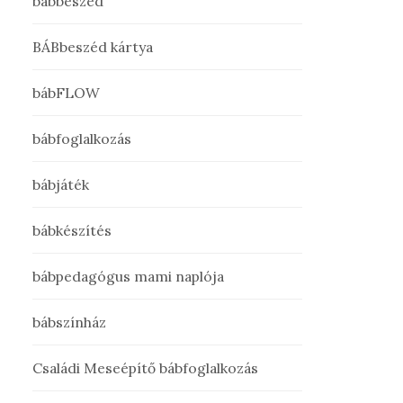
bábbeszéd
BÁBbeszéd kártya
bábFLOW
bábfoglalkozás
bábjáték
bábkészítés
bábpedagógus mami naplója
bábszínház
Családi Meseépítő bábfoglalkozás