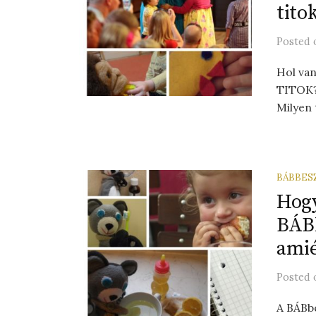
tito
Posted
Hol va
TITOK?
Milyen
BÁBBES
Hogy
BÁBb
amié
Posted
A BÁBb