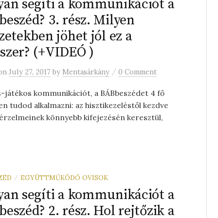
an segíti a kommunikációt a
eszéd? 3. rész. Milyen
zetekben jöhet jól ez a
zer? (+VIDEÓ )
/
on
July 27, 2017
by
Mentasárkány
0 Comment
s-játékos kommunikációt, a BÁBbeszédet 4 fő
en tudod alkalmazni: az hisztikezeléstől kezdve
 érzelmeinek könnyebb kifejezésén keresztül,
ZÉD
EGYÜTTMŰKÖDŐ OVISOK
/
an segíti a kommunikációt a
eszéd? 2. rész. Hol rejtőzik a