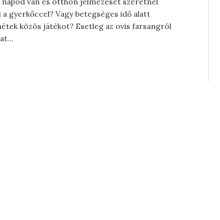
 napod van és otthon jelmezeset szeretnél
i a gyerkőccel? Vagy betegséges idő alatt
étek közös játékot? Esetleg az ovis farsangról
t...