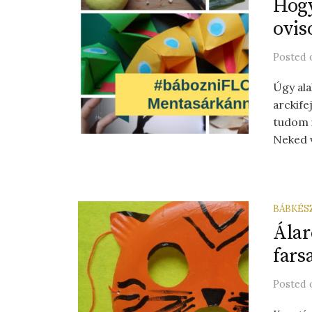
Hogy
ovi
Posted
Úgy ala
arckife
tudom i
Neked v
BÁBKÉS
Álar
fars
Posted