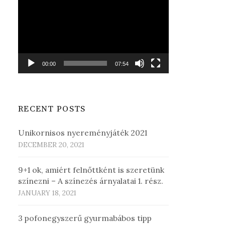
Player
00:00
07:54
RECENT POSTS
Unikornisos nyereményjáték 2021
DECEMBER 20, 2021
9+1 ok, amiért felnőttként is szeretünk
színezni – A színezés árnyalatai 1. rész.
JANUARY 18, 2021
3 pofonegyszerű gyurmabábos tipp