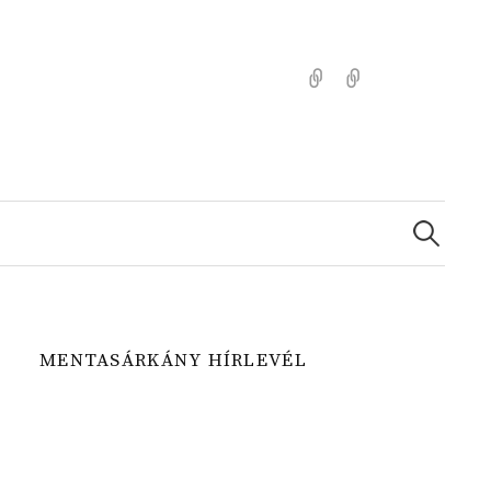
Kezdőlap
Színezz
Mentasárkánny
Search
for:
MENTASÁRKÁNY HÍRLEVÉL