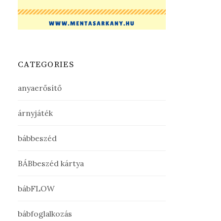
CATEGORIES
anyaerősítő
árnyjáték
bábbeszéd
BÁBbeszéd kártya
bábFLOW
bábfoglalkozás