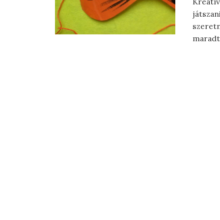
Kreatív
játszan
szeretn
maradta