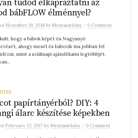
an tudod elkápráztatni az
sod bábFLOW élménnyel?
/
on
November 19, 2018
by
Mentasárkány
0 Comment
kult, hogy a bábok képét és Nagyanyó
jezését, ahogy mesél és bábozik ma jobban fel
dézni, mint a szülinapi ajándékaim legtöbbjét.
an...
ZÍTÉS
cot papírtányérból? DIY: 4
angi álarc készítése képekben
/
on
February 22, 2017
by
Mentasárkány
0 Comment