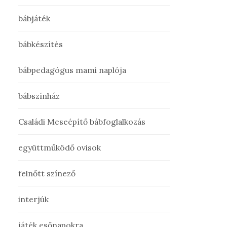
bábjáték
bábkészítés
bábpedagógus mami naplója
bábszínház
Családi Meseépítő bábfoglalkozás
együttműködő ovisok
felnőtt színező
interjúk
játék esőnapokra