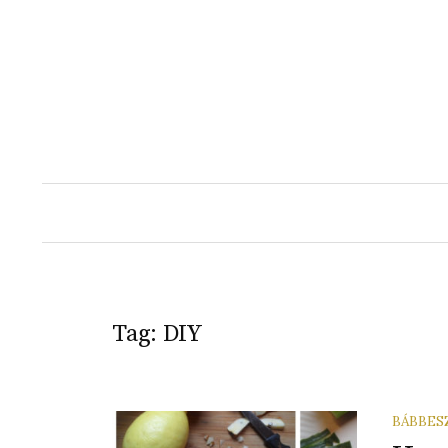
Skip
to
content
Tag:
DIY
BÁBBES