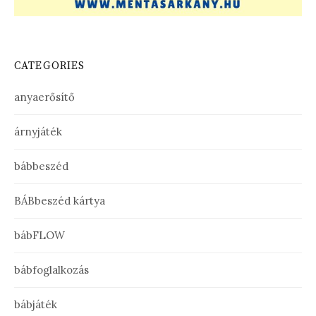
CATEGORIES
anyaerősítő
árnyjáték
bábbeszéd
BÁBbeszéd kártya
bábFLOW
bábfoglalkozás
bábjáték