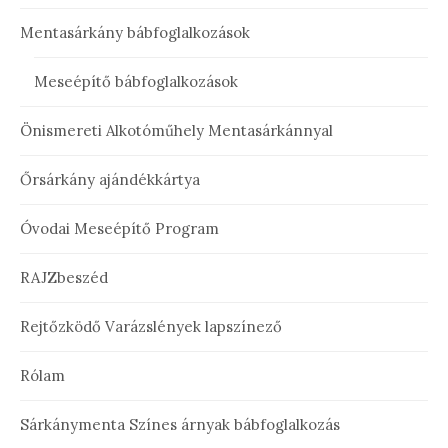
Mentasárkány bábfoglalkozások
Meseépítő bábfoglalkozások
Önismereti Alkotóműhely Mentasárkánnyal
Őrsárkány ajándékkártya
Óvodai Meseépítő Program
RAJZbeszéd
Rejtőzködő Varázslények lapszínező
Rólam
Sárkánymenta Színes árnyak bábfoglalkozás