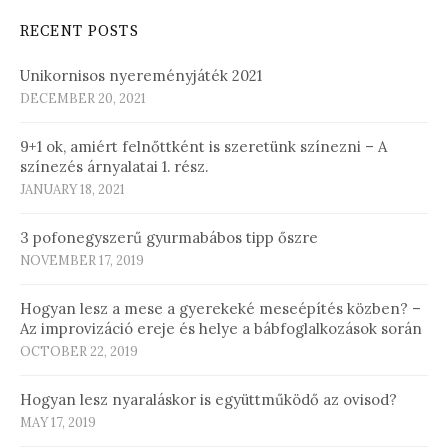
RECENT POSTS
Unikornisos nyereményjáték 2021
DECEMBER 20, 2021
9+1 ok, amiért felnőttként is szeretünk színezni – A
színezés árnyalatai 1. rész.
JANUARY 18, 2021
3 pofonegyszerű gyurmabábos tipp őszre
NOVEMBER 17, 2019
Hogyan lesz a mese a gyerekeké meseépítés közben? –
Az improvizáció ereje és helye a bábfoglalkozások során
OCTOBER 22, 2019
Hogyan lesz nyaraláskor is együttműködő az ovisod?
MAY 17, 2019