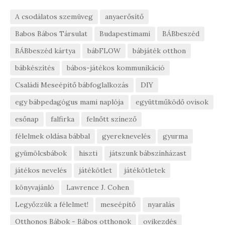
A csodálatos szemüveg
anyaerősítő
Babos Bábos Társulat
Budapestimami
BÁBbeszéd
BÁBbeszéd kártya
bábFLOW
bábjáték otthon
bábkészítés
bábos-játékos kommunikáció
Családi Meseépítő bábfoglalkozás
DIY
egy bábpedagógus mami naplója
együttműködő ovisok
esőnap
falfirka
felnőtt színező
félelmek oldása bábbal
gyereknevelés
gyurma
gyümölcsbábok
hiszti
játszunk bábszínházast
játékos nevelés
játékötlet
játékötletek
könyvajánló
Lawrence J. Cohen
Legyőzzük a félelmet!
meseépítő
nyaralás
Otthonos Bábok - Bábos otthonok
ovikezdés