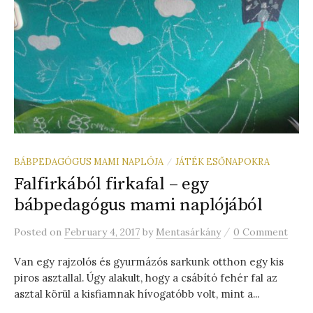
BÁBPEDAGÓGUS MAMI NAPLÓJA
JÁTÉK ESŐNAPOKRA
/
Falfirkából firkafal – egy
bábpedagógus mami naplójából
/
Posted
on
February 4, 2017
by
Mentasárkány
0 Comment
Van egy rajzolós és gyurmázós sarkunk otthon egy kis
piros asztallal. Úgy alakult, hogy a csábító fehér fal az
asztal körül a kisfiamnak hívogatóbb volt, mint a...