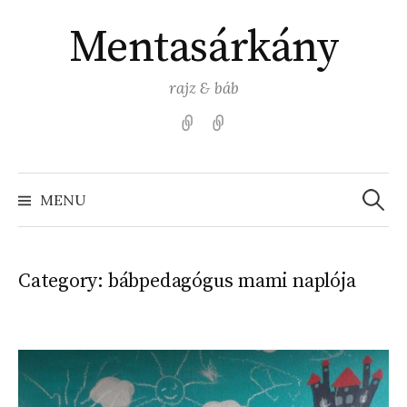
Skip
Mentasárkány
to
content
rajz & báb
Kezdőlap
Színezz
Mentasárkánnyal!
Search
for:
MENU
Category:
bábpedagógus mami naplója