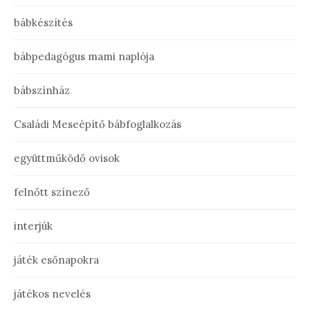
bábkészítés
bábpedagógus mami naplója
bábszínház
Családi Meseépítő bábfoglalkozás
együttműködő ovisok
felnőtt színező
interjúk
játék esőnapokra
játékos nevelés