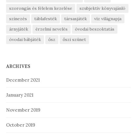
szorongás és félelem kezelése
szubjektív könyvajánló
színezés
táblafesték
társasjáték
víz világnapja
árnyjáték
érzelmi nevelés
óvodai beszoktatás
óvodai bábjáték
ősz
őszi szünet
ARCHIVES
December 2021
January 2021
November 2019
October 2019