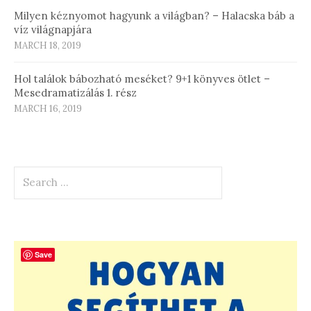
Milyen kéznyomot hagyunk a világban? – Halacska báb a
víz világnapjára
MARCH 18, 2019
Hol találok bábozható meséket? 9+1 könyves ötlet –
Mesedramatizálás 1. rész
MARCH 16, 2019
Search
for:
Save