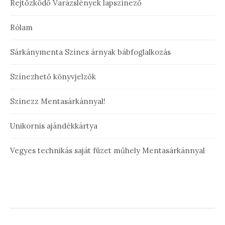
Rejtőzködő Varázslények lapszínező
Rólam
Sárkánymenta Színes árnyak bábfoglalkozás
Színezhető könyvjelzők
Színezz Mentasárkánnyal!
Unikornis ajándékkártya
Vegyes technikás saját füzet műhely Mentasárkánnyal