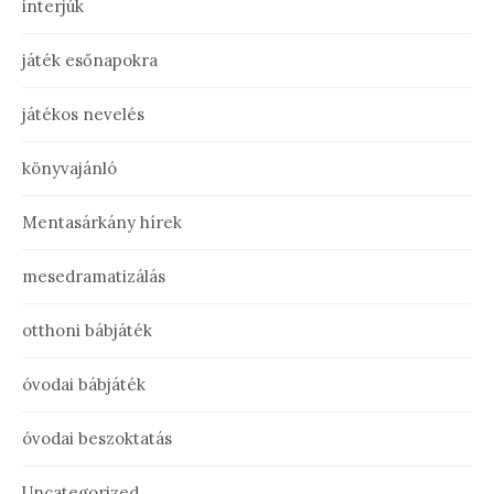
interjúk
játék esőnapokra
játékos nevelés
könyvajánló
Mentasárkány hírek
mesedramatizálás
otthoni bábjáték
óvodai bábjáték
óvodai beszoktatás
Uncategorized