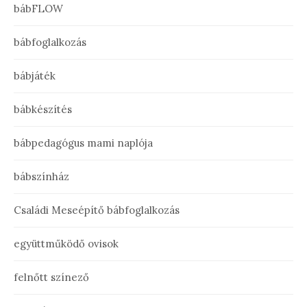
bábFLOW
bábfoglalkozás
bábjáték
bábkészítés
bábpedagógus mami naplója
bábszínház
Családi Meseépítő bábfoglalkozás
együttműködő ovisok
felnőtt színező