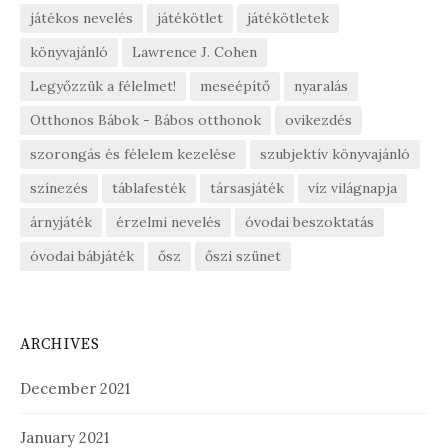
játékos nevelés
játékötlet
játékötletek
könyvajánló
Lawrence J. Cohen
Legyőzzük a félelmet!
meseépítő
nyaralás
Otthonos Bábok - Bábos otthonok
ovikezdés
szorongás és félelem kezelése
szubjektív könyvajánló
színezés
táblafesték
társasjáték
víz világnapja
árnyjáték
érzelmi nevelés
óvodai beszoktatás
óvodai bábjáték
ősz
őszi szünet
ARCHIVES
December 2021
January 2021