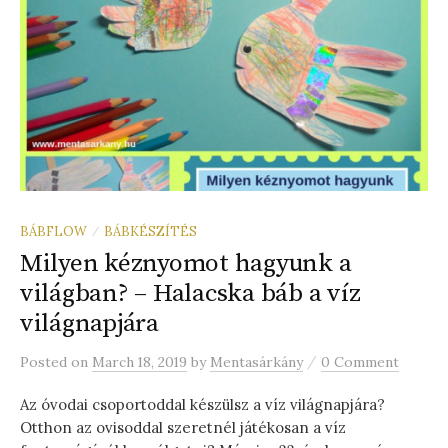
BÁBFLOW
BÁBKÉSZÍTÉS
/
Milyen kéznyomot hagyunk a
világban? – Halacska báb a víz
világnapjára
/
Posted
on
March 18, 2019
by
Mentasárkány
0 Comment
Az óvodai csoportoddal készülsz a víz világnapjára?
Otthon az ovisoddal szeretnél játékosan a víz