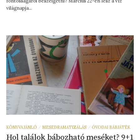
fontosságáról beszélgetni? Március 22-én lesz a víz
világnapja...
KÖNYVAJÁNLÓ
MESEDRAMATIZÁLÁS
ÓVODAI BÁBJÁTÉK
/
/
Hol találok bábozható meséket? 9+1