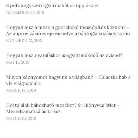
3 pofonegyszerű gyurmabábos tipp őszre
NOVEMBER 17, 2019
Hogyan lesz a mese a gyerekeké meseépítés közben? –
Az improvizáció ereje és helye a bábfoglalkozások során
OCTOBER 22, 2019
Hogyan lesz nyaraláskor is együttműködő az ovisod?
MAY 17, 2019
Milyen kéznyomot hagyunk a világban? – Halacska báb a
víz világnapjára
MARCH 18, 2019
Hol találok bábozható meséket? 9+1 könyves ötlet –
Mesedramatizálás 1. rész
MARCH 16, 2019