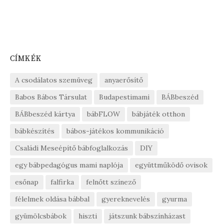
CÍMKÉK
A csodálatos szemüveg
anyaerősítő
Babos Bábos Társulat
Budapestimami
BÁBbeszéd
BÁBbeszéd kártya
bábFLOW
bábjáték otthon
bábkészítés
bábos-játékos kommunikáció
Családi Meseépítő bábfoglalkozás
DIY
egy bábpedagógus mami naplója
együttműködő ovisok
esőnap
falfirka
felnőtt színező
félelmek oldása bábbal
gyereknevelés
gyurma
gyümölcsbábok
hiszti
játszunk bábszínházast