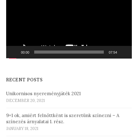
00:00
07:54
RECENT POSTS
Unikornisos nyereményjáték 2021
DECEMBER 20, 2021
9+1 ok, amiért felnőttként is szeretünk színezni – A
színezés árnyalatai 1. rész.
JANUARY 18, 2021