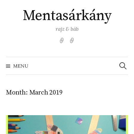
Skip
Mentasárkány
to
content
rajz & báb
Kezdőlap
Színezz
Mentasárkánnyal!
Search
for:
MENU
Month:
March 2019