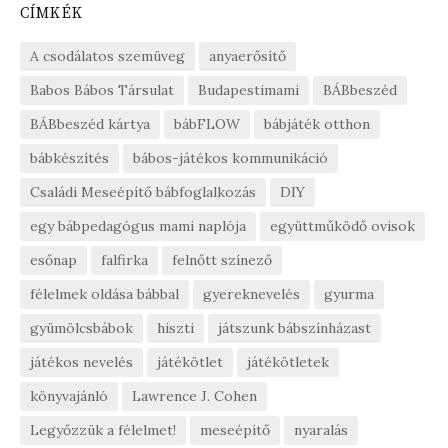
CÍMKÉK
A csodálatos szemüveg
anyaerősítő
Babos Bábos Társulat
Budapestimami
BÁBbeszéd
BÁBbeszéd kártya
bábFLOW
bábjáték otthon
bábkészítés
bábos-játékos kommunikáció
Családi Meseépítő bábfoglalkozás
DIY
egy bábpedagógus mami naplója
együttműködő ovisok
esőnap
falfirka
felnőtt színező
félelmek oldása bábbal
gyereknevelés
gyurma
gyümölcsbábok
hiszti
játszunk bábszínházast
játékos nevelés
játékötlet
játékötletek
könyvajánló
Lawrence J. Cohen
Legyőzzük a félelmet!
meseépítő
nyaralás