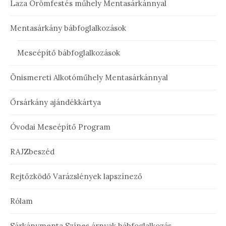
Laza Örömfestés műhely Mentasárkánnyal
Mentasárkány bábfoglalkozások
Meseépítő bábfoglalkozások
Önismereti Alkotóműhely Mentasárkánnyal
Őrsárkány ajándékkártya
Óvodai Meseépítő Program
RAJZbeszéd
Rejtőzködő Varázslények lapszínező
Rólam
Sárkánymenta Színes árnyak bábfoglalkozás