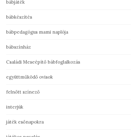
bábjáték
bábkészítés
bábpedagógus mami naplója
bábszínház
Családi Meseépítő bábfoglalkozás
együttműködő ovisok
felnőtt színező
interjúk
játék esőnapokra
játékos nevelés