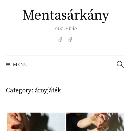
Skip
Mentasárkány
to
content
rajz & báb
Kezdőlap
Színezz
Mentasárkánnyal!
Search
for:
MENU
Category:
árnyjáték