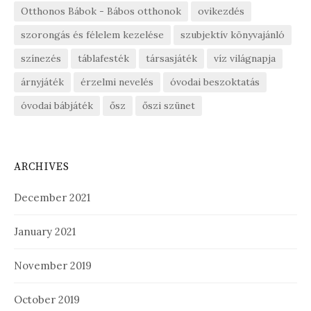
Otthonos Bábok - Bábos otthonok
ovikezdés
szorongás és félelem kezelése
szubjektív könyvajánló
színezés
táblafesték
társasjáték
víz világnapja
árnyjáték
érzelmi nevelés
óvodai beszoktatás
óvodai bábjáték
ősz
őszi szünet
ARCHIVES
December 2021
January 2021
November 2019
October 2019