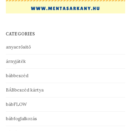
CATEGORIES
anyaerősítő
árnyjáték
bábbeszéd
BÁBbeszéd kártya
bábFLOW
bábfoglalkozás