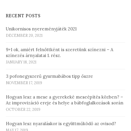
RECENT POSTS
Unikornisos nyereményjáték 2021
DECEMBER 20, 2021
9+1 ok, amiért felnőttként is szeretünk színezni – A
színezés árnyalatai 1. rész.
JANUARY 18, 2021
3 pofonegyszerű gyurmabábos tipp őszre
NOVEMBER 17, 2019
Hogyan lesz a mese a gyerekeké meseépítés közben? –
Az improvizáció ereje és helye a bábfoglalkozások során
OCTOBER 22, 2019
Hogyan lesz nyaraláskor is együttműködő az ovisod?
MAY 17, 2019