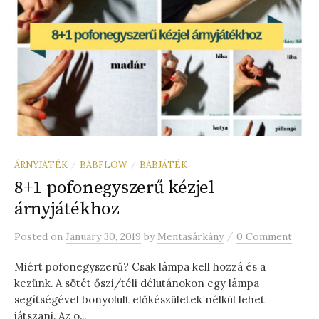
ÁRNYJÁTÉK
BÁBFLOW
BÁBJÁTÉK
/
/
8+1 pofonegyszerű kézjel
árnyjátékhoz
/
Posted
on
January 30, 2019
by
Mentasárkány
0 Comment
Miért pofonegyszerű? Csak lámpa kell hozzá és a
kezünk. A sötét őszi/téli délutánokon egy lámpa
segítségével bonyolult előkészületek nélkül lehet
játszani. Az o...