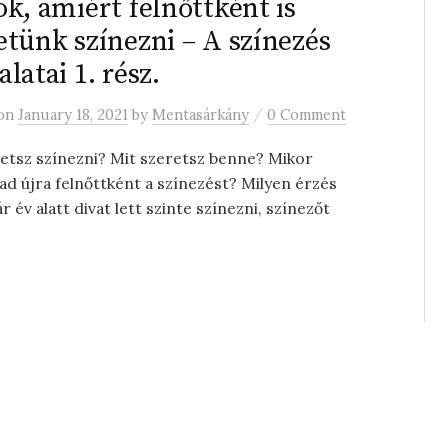
ok, amiért felnőttként is
etünk színezni – A színezés
alatai 1. rész.
/
on
January 18, 2021
by
Mentasárkány
0 Comment
etsz színezni? Mit szeretsz benne? Mikor
ad újra felnőttként a színezést? Milyen érzés
ár év alatt divat lett szinte színezni, színezőt