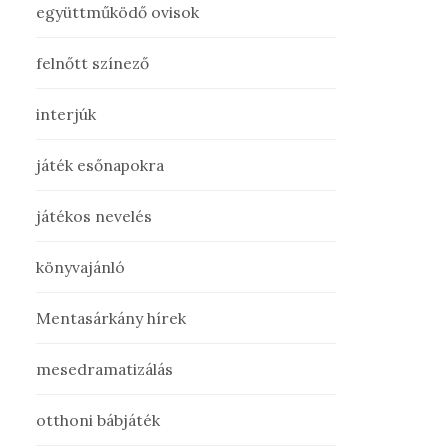
együttműködő ovisok
felnőtt színező
interjúk
játék esőnapokra
játékos nevelés
könyvajánló
Mentasárkány hírek
mesedramatizálás
otthoni bábjáték