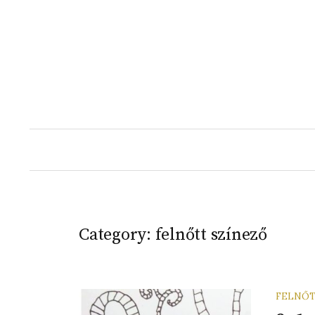
Skip
to
content
Category:
felnőtt színező
FELNŐT