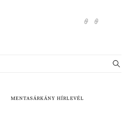
Kezdőlap
Színezz
Mentasárkánny
Search
for:
MENTASÁRKÁNY HÍRLEVÉL