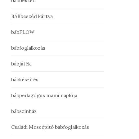
bábbeszéd
BÁBbeszéd kártya
bábFLOW
bábfoglalkozás
bábjáték
bábkészítés
bábpedagógus mami naplója
bábszínház
Családi Meseépítő bábfoglalkozás