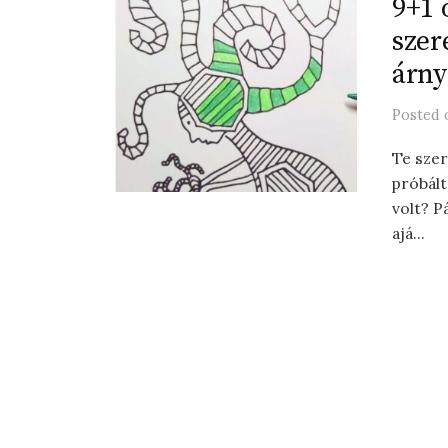
9+1 
szer
árny
Posted
Te szer
próbált
volt? P
ajá...