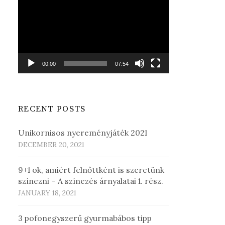
Player
00:00
07:54
RECENT POSTS
Unikornisos nyereményjáték 2021
DECEMBER 20, 2021
9+1 ok, amiért felnőttként is szeretünk
színezni – A színezés árnyalatai 1. rész.
JANUARY 18, 2021
3 pofonegyszerű gyurmabábos tipp