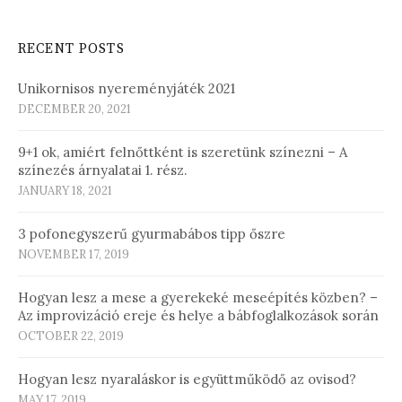
RECENT POSTS
Unikornisos nyereményjáték 2021
DECEMBER 20, 2021
9+1 ok, amiért felnőttként is szeretünk színezni – A
színezés árnyalatai 1. rész.
JANUARY 18, 2021
3 pofonegyszerű gyurmabábos tipp őszre
NOVEMBER 17, 2019
Hogyan lesz a mese a gyerekeké meseépítés közben? –
Az improvizáció ereje és helye a bábfoglalkozások során
OCTOBER 22, 2019
Hogyan lesz nyaraláskor is együttműködő az ovisod?
MAY 17, 2019