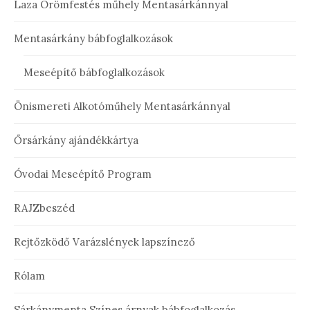
Laza Örömfestés műhely Mentasárkánnyal
Mentasárkány bábfoglalkozások
Meseépítő bábfoglalkozások
Önismereti Alkotóműhely Mentasárkánnyal
Őrsárkány ajándékkártya
Óvodai Meseépítő Program
RAJZbeszéd
Rejtőzködő Varázslények lapszínező
Rólam
Sárkánymenta Színes árnyak bábfoglalkozás