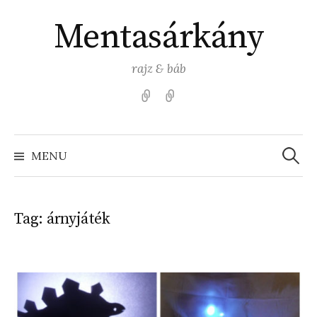
Skip
Mentasárkány
to
content
rajz & báb
Kezdőlap
Színezz
Mentasárkánnyal!
Search
for:
MENU
Tag:
árnyjáték