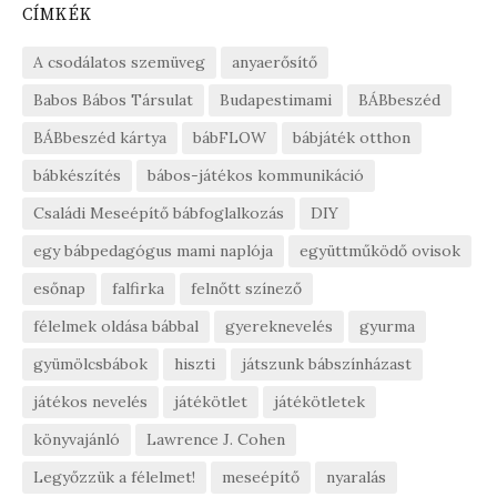
CÍMKÉK
A csodálatos szemüveg
anyaerősítő
Babos Bábos Társulat
Budapestimami
BÁBbeszéd
BÁBbeszéd kártya
bábFLOW
bábjáték otthon
bábkészítés
bábos-játékos kommunikáció
Családi Meseépítő bábfoglalkozás
DIY
egy bábpedagógus mami naplója
együttműködő ovisok
esőnap
falfirka
felnőtt színező
félelmek oldása bábbal
gyereknevelés
gyurma
gyümölcsbábok
hiszti
játszunk bábszínházast
játékos nevelés
játékötlet
játékötletek
könyvajánló
Lawrence J. Cohen
Legyőzzük a félelmet!
meseépítő
nyaralás