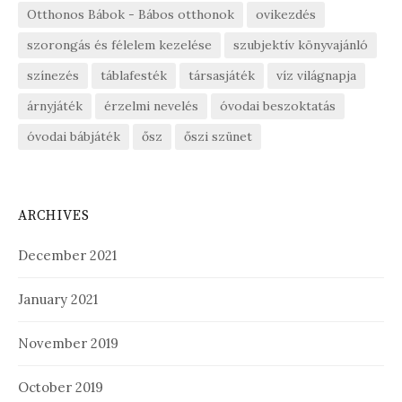
Otthonos Bábok - Bábos otthonok
ovikezdés
szorongás és félelem kezelése
szubjektív könyvajánló
színezés
táblafesték
társasjáték
víz világnapja
árnyjáték
érzelmi nevelés
óvodai beszoktatás
óvodai bábjáték
ősz
őszi szünet
ARCHIVES
December 2021
January 2021
November 2019
October 2019