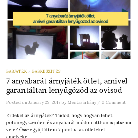
BÁBJÁTÉK
BÁBKÉSZÍTÉS
/
7 anyabarát árnyjáték ötlet, amivel
garantáltan lenyűgözöd az ovisod
/
Posted
on
January 29, 2017
by
Mentasárkány
0 Comment
Érdekel az árnyjáték? Tudod, hogy hogyan lehet
pofonegyszerűen és anyabarát módon otthon is játszani
vele? Összegyűjtöttem 7 pontba az ötleteket,
amelyeket...