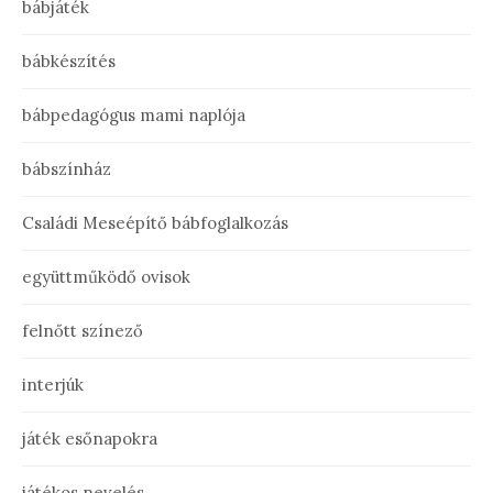
bábjáték
bábkészítés
bábpedagógus mami naplója
bábszínház
Családi Meseépítő bábfoglalkozás
együttműködő ovisok
felnőtt színező
interjúk
játék esőnapokra
játékos nevelés