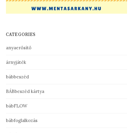
CATEGORIES
anyaerősítő
árnyjáték
bábbeszéd
BÁBbeszéd kártya
bábFLOW
bábfoglalkozás