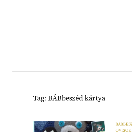
Skip
to
content
Tag:
BÁBbeszéd kártya
BÁBBES
OVISOK