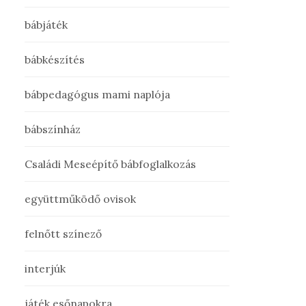
bábjáték
bábkészítés
bábpedagógus mami naplója
bábszínház
Családi Meseépítő bábfoglalkozás
együttműködő ovisok
felnőtt színező
interjúk
játék esőnapokra