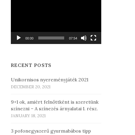
Player
00:00
07:54
RECENT POSTS
Unikornisos nyereményjáték 2021
DECEMBER 20, 2021
9+1 ok, amiért felnőttként is szeretünk
színezni – A színezés árnyalatai 1. rész.
JANUARY 18, 2021
3 pofonegyszerű gyurmabábos tipp