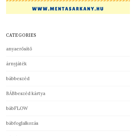
CATEGORIES
anyaerősítő
árnyjáték
bábbeszéd
BÁBbeszéd kártya
bábFLOW
bábfoglalkozás