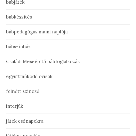
bábjáték
bábkészítés
bábpedagógus mami naplója
bábszínház
Családi Meseépítő bábfoglalkozás
együttműködő ovisok
felnőtt színező
interjúk
játék esőnapokra
játékos nevelés