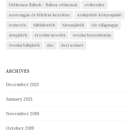
Otthonos Bábok - Bábos otthonok
ovikezdés
szorongás és félelem kezelése
szubjektív könyvajánló
színezés
táblafesték
társasjáték
víz világnapja
árnyjáték
érzelmi nevelés
óvodai beszoktatás
óvodai bábjáték
ősz
őszi szünet
ARCHIVES
December 2021
January 2021
November 2019
October 2019