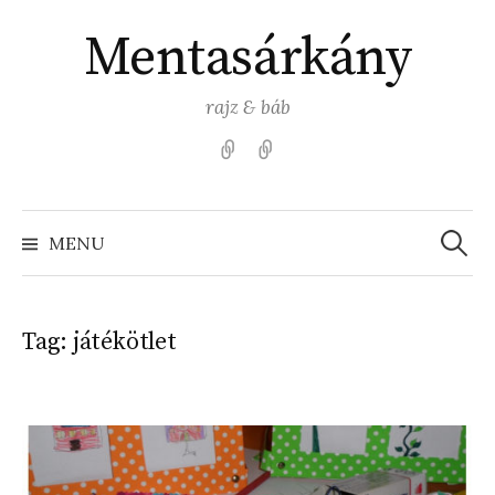
Skip
Mentasárkány
to
content
rajz & báb
Kezdőlap
Színezz
Mentasárkánnyal!
Search
for:
MENU
Tag:
játékötlet