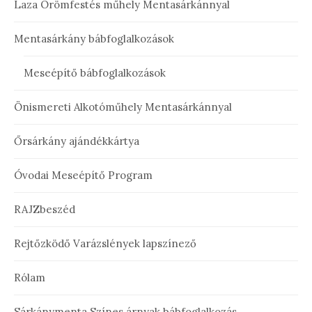
Laza Örömfestés műhely Mentasárkánnyal
Mentasárkány bábfoglalkozások
Meseépítő bábfoglalkozások
Önismereti Alkotóműhely Mentasárkánnyal
Őrsárkány ajándékkártya
Óvodai Meseépítő Program
RAJZbeszéd
Rejtőzködő Varázslények lapszínező
Rólam
Sárkánymenta Színes árnyak bábfoglalkozás