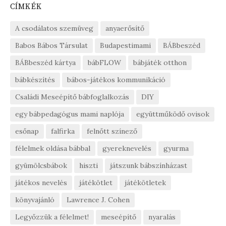
CÍMKÉK
A csodálatos szemüveg
anyaerősítő
Babos Bábos Társulat
Budapestimami
BÁBbeszéd
BÁBbeszéd kártya
bábFLOW
bábjáték otthon
bábkészítés
bábos-játékos kommunikáció
Családi Meseépítő bábfoglalkozás
DIY
egy bábpedagógus mami naplója
együttműködő ovisok
esőnap
falfirka
felnőtt színező
félelmek oldása bábbal
gyereknevelés
gyurma
gyümölcsbábok
hiszti
játszunk bábszínházast
játékos nevelés
játékötlet
játékötletek
könyvajánló
Lawrence J. Cohen
Legyőzzük a félelmet!
meseépítő
nyaralás