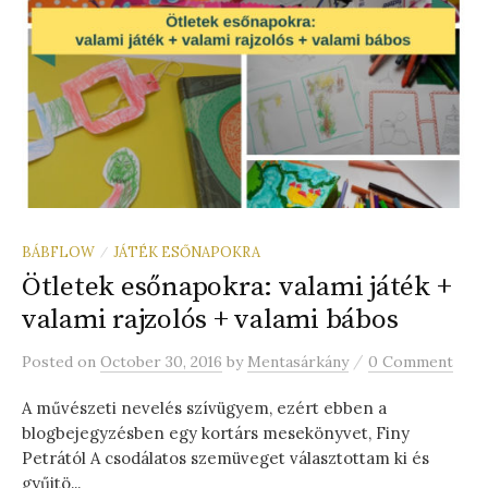
BÁBFLOW
JÁTÉK ESŐNAPOKRA
/
Ötletek esőnapokra: valami játék +
valami rajzolós + valami bábos
/
Posted
on
October 30, 2016
by
Mentasárkány
0 Comment
A művészeti nevelés szívügyem, ezért ebben a
blogbejegyzésben egy kortárs mesekönyvet, Finy
Petrától A csodálatos szemüveget választottam ki és
gyűjtö...