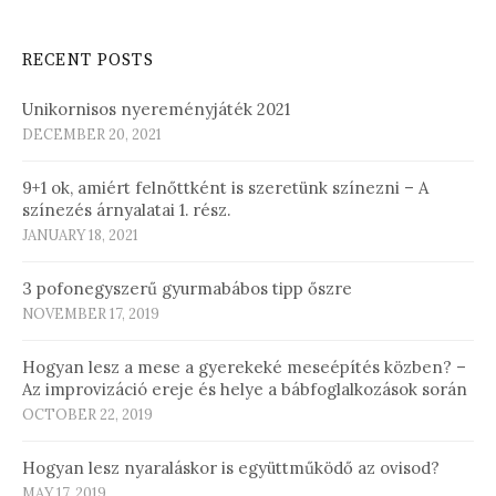
RECENT POSTS
Unikornisos nyereményjáték 2021
DECEMBER 20, 2021
9+1 ok, amiért felnőttként is szeretünk színezni – A
színezés árnyalatai 1. rész.
JANUARY 18, 2021
3 pofonegyszerű gyurmabábos tipp őszre
NOVEMBER 17, 2019
Hogyan lesz a mese a gyerekeké meseépítés közben? –
Az improvizáció ereje és helye a bábfoglalkozások során
OCTOBER 22, 2019
Hogyan lesz nyaraláskor is együttműködő az ovisod?
MAY 17, 2019