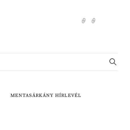
Kezdőlap
Színezz
Mentasárkánny
Search
for:
MENTASÁRKÁNY HÍRLEVÉL