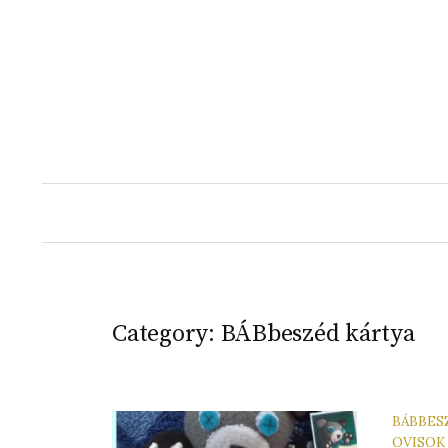
Skip
to
content
Category:
BÁBbeszéd kártya
BÁBBES
OVISOK