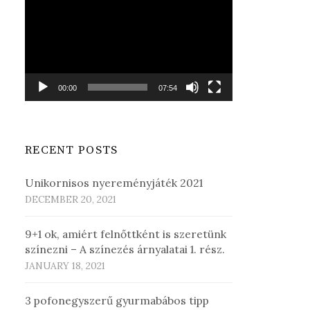
Player
00:00
07:54
RECENT POSTS
Unikornisos nyereményjáték 2021
DECEMBER 20, 2021
9+1 ok, amiért felnőttként is szeretünk
színezni – A színezés árnyalatai 1. rész.
JANUARY 18, 2021
3 pofonegyszerű gyurmabábos tipp