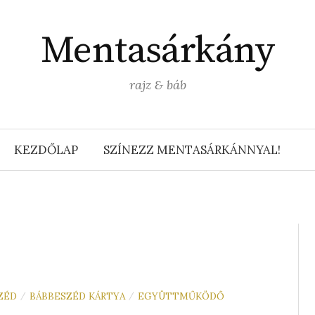
Mentasárkány
rajz & báb
KEZDŐLAP
SZÍNEZZ MENTASÁRKÁNNYAL!
ZÉD
BÁBBESZÉD KÁRTYA
EGYÜTTMŰKÖDŐ
/
/