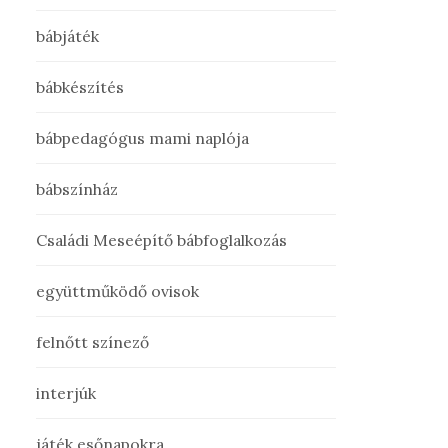
bábjáték
bábkészítés
bábpedagógus mami naplója
bábszínház
Családi Meseépítő bábfoglalkozás
együttműködő ovisok
felnőtt színező
interjúk
játék esőnapokra