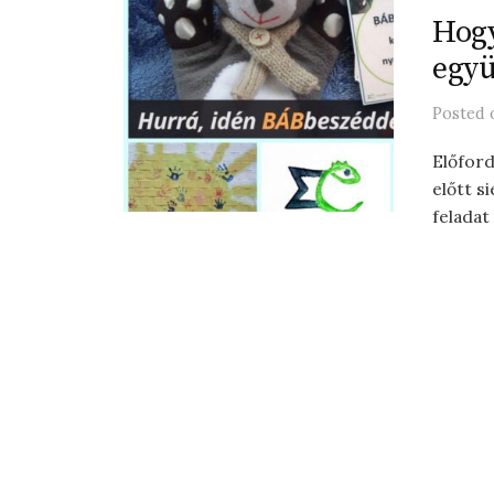
Hogy
együ
Posted
Előford
előtt s
feladat