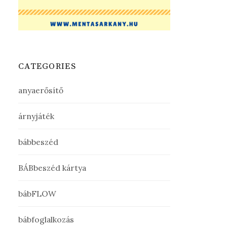
CATEGORIES
anyaerősítő
árnyjáték
bábbeszéd
BÁBbeszéd kártya
bábFLOW
bábfoglalkozás