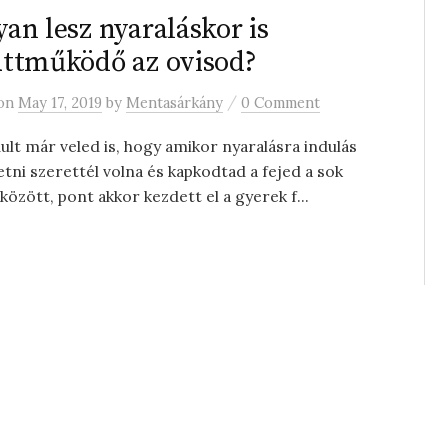
an lesz nyaraláskor is
ttműködő az ovisod?
/
on
May 17, 2019
by
Mentasárkány
0 Comment
ult már veled is, hogy amikor nyaralásra indulás
ietni szerettél volna és kapkodtad a fejed a sok
 között, pont akkor kezdett el a gyerek f...