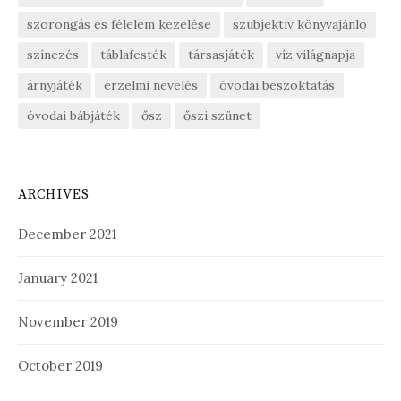
szorongás és félelem kezelése
szubjektív könyvajánló
színezés
táblafesték
társasjáték
víz világnapja
árnyjáték
érzelmi nevelés
óvodai beszoktatás
óvodai bábjáték
ősz
őszi szünet
ARCHIVES
December 2021
January 2021
November 2019
October 2019