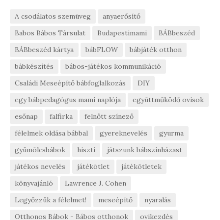
A csodálatos szemüveg
anyaerősítő
Babos Bábos Társulat
Budapestimami
BÁBbeszéd
BÁBbeszéd kártya
bábFLOW
bábjáték otthon
bábkészítés
bábos-játékos kommunikáció
Családi Meseépítő bábfoglalkozás
DIY
egy bábpedagógus mami naplója
együttműködő ovisok
esőnap
falfirka
felnőtt színező
félelmek oldása bábbal
gyereknevelés
gyurma
gyümölcsbábok
hiszti
játszunk bábszínházast
játékos nevelés
játékötlet
játékötletek
könyvajánló
Lawrence J. Cohen
Legyőzzük a félelmet!
meseépítő
nyaralás
Otthonos Bábok - Bábos otthonok
ovikezdés