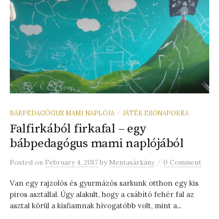
BÁBPEDAGÓGUS MAMI NAPLÓJA
JÁTÉK ESŐNAPOKRA
/
Falfirkából firkafal – egy
bábpedagógus mami naplójából
/
Posted
on
February 4, 2017
by
Mentasárkány
0 Comment
Van egy rajzolós és gyurmázós sarkunk otthon egy kis
piros asztallal. Úgy alakult, hogy a csábító fehér fal az
asztal körül a kisfiamnak hívogatóbb volt, mint a...