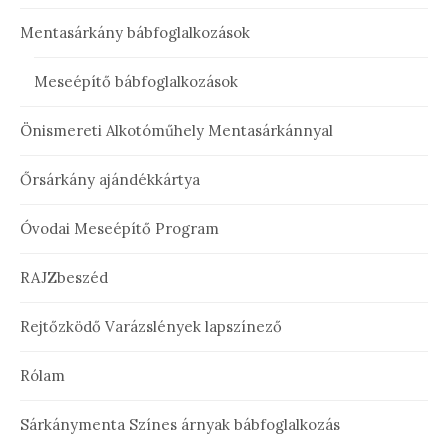
Mentasárkány bábfoglalkozások
Meseépítő bábfoglalkozások
Önismereti Alkotóműhely Mentasárkánnyal
Őrsárkány ajándékkártya
Óvodai Meseépítő Program
RAJZbeszéd
Rejtőzködő Varázslények lapszínező
Rólam
Sárkánymenta Színes árnyak bábfoglalkozás