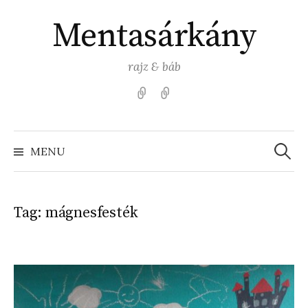
Skip
Mentasárkány
to
content
rajz & báb
Kezdőlap
Színezz
Mentasárkánnyal!
Search
for:
MENU
Tag:
mágnesfesték