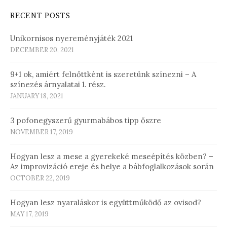
RECENT POSTS
Unikornisos nyereményjáték 2021
DECEMBER 20, 2021
9+1 ok, amiért felnőttként is szeretünk színezni – A
színezés árnyalatai 1. rész.
JANUARY 18, 2021
3 pofonegyszerű gyurmabábos tipp őszre
NOVEMBER 17, 2019
Hogyan lesz a mese a gyerekeké meseépítés közben? –
Az improvizáció ereje és helye a bábfoglalkozások során
OCTOBER 22, 2019
Hogyan lesz nyaraláskor is együttműködő az ovisod?
MAY 17, 2019