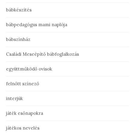
bábkészítés
bábpedagógus mami naplója
bábszínház
Családi Meseépítő bábfoglalkozás
együttműködő ovisok
felnőtt színező
interjúk
játék esőnapokra
játékos nevelés