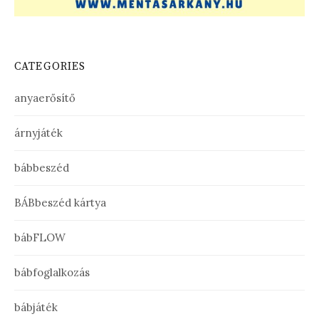
CATEGORIES
anyaerősítő
árnyjáték
bábbeszéd
BÁBbeszéd kártya
bábFLOW
bábfoglalkozás
bábjáték