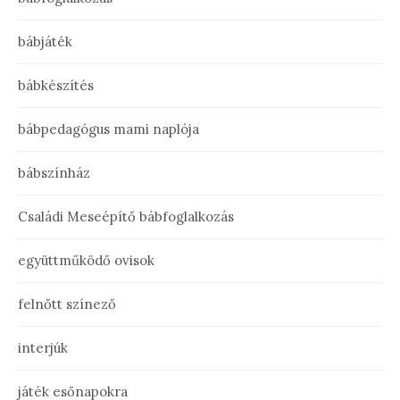
bábjáték
bábkészítés
bábpedagógus mami naplója
bábszínház
Családi Meseépítő bábfoglalkozás
együttműködő ovisok
felnőtt színező
interjúk
játék esőnapokra