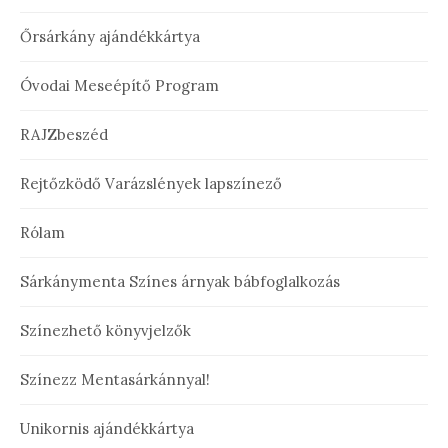
Őrsárkány ajándékkártya
Óvodai Meseépítő Program
RAJZbeszéd
Rejtőzködő Varázslények lapszínező
Rólam
Sárkánymenta Színes árnyak bábfoglalkozás
Színezhető könyvjelzők
Színezz Mentasárkánnyal!
Unikornis ajándékkártya