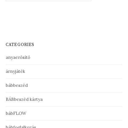
CATEGORIES
anyaerősítő
árnyjáték
bábbeszéd
BÁBbeszéd kártya
bábFLOW
bábfoglalkozás