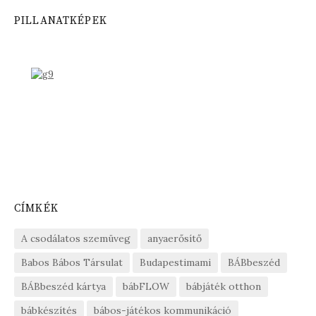
PILLANATKÉPEK
CÍMKÉK
A csodálatos szemüveg
anyaerősítő
Babos Bábos Társulat
Budapestimami
BÁBbeszéd
BÁBbeszéd kártya
bábFLOW
bábjáték otthon
bábkészítés
bábos-játékos kommunikáció