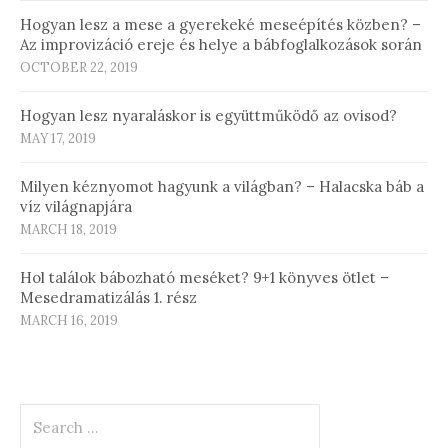
Hogyan lesz a mese a gyerekeké meseépítés közben? –
Az improvizáció ereje és helye a bábfoglalkozások során
OCTOBER 22, 2019
Hogyan lesz nyaraláskor is együttműködő az ovisod?
MAY 17, 2019
Milyen kéznyomot hagyunk a világban? – Halacska báb a
víz világnapjára
MARCH 18, 2019
Hol találok bábozható meséket? 9+1 könyves ötlet –
Mesedramatizálás 1. rész
MARCH 16, 2019
Search
for: