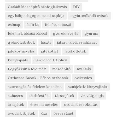
Családi Meseépítő bábfoglalkozás
DIY
egy bábpedagógus mami naplója
együttműködő ovisok
esőnap
falfirka
felnőtt színező
félelmek oldása bábbal
gyereknevelés
gyurma
gyümölcsbábok
hiszti
játszunk bábszínházast
játékos nevelés
játékötlet
játékötletek
könyvajánló
Lawrence J. Cohen
Legyőzzük a félelmet!
meseépítő
nyaralás
Otthonos Bábok - Bábos otthonok
ovikezdés
szorongás és félelem kezelése
szubjektív könyvajánló
színezés
táblafesték
társasjáték
víz világnapja
árnyjáték
érzelmi nevelés
óvodai beszoktatás
óvodai bábjáték
ősz
őszi szünet