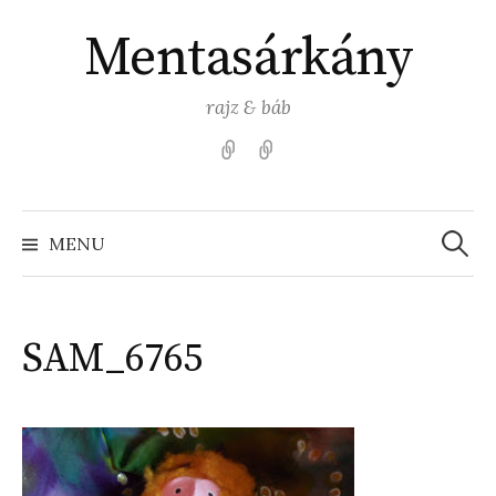
Skip
Mentasárkány
to
content
rajz & báb
Kezdőlap
Színezz
Mentasárkánnyal!
Search
for:
MENU
SAM_6765