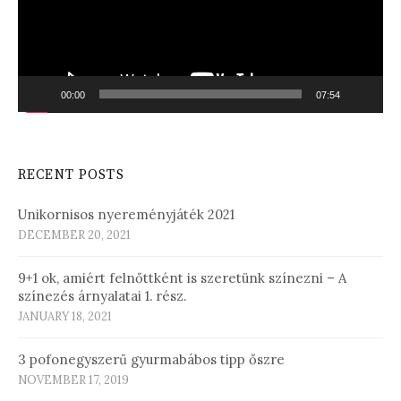
00:00
07:54
RECENT POSTS
Unikornisos nyereményjáték 2021
DECEMBER 20, 2021
9+1 ok, amiért felnőttként is szeretünk színezni – A
színezés árnyalatai 1. rész.
JANUARY 18, 2021
3 pofonegyszerű gyurmabábos tipp őszre
NOVEMBER 17, 2019