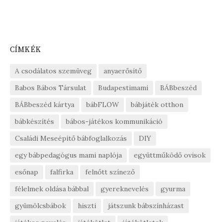
CÍMKÉK
A csodálatos szemüveg
anyaerősítő
Babos Bábos Társulat
Budapestimami
BÁBbeszéd
BÁBbeszéd kártya
bábFLOW
bábjáték otthon
bábkészítés
bábos-játékos kommunikáció
Családi Meseépítő bábfoglalkozás
DIY
egy bábpedagógus mami naplója
együttműködő ovisok
esőnap
falfirka
felnőtt színező
félelmek oldása bábbal
gyereknevelés
gyurma
gyümölcsbábok
hiszti
játszunk bábszínházast