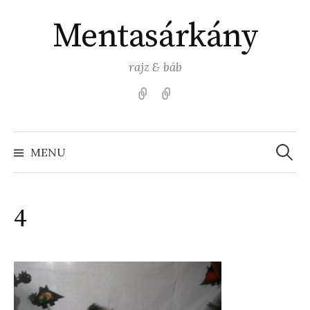
Skip
Mentasárkány
to
content
rajz & báb
Kezdőlap
Színezz
Mentasárkánnyal!
Search
for:
MENU
4