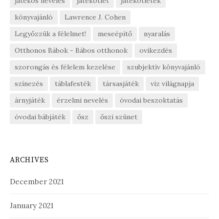
játékos nevelés
játékötlet
játékötletek
könyvajánló
Lawrence J. Cohen
Legyőzzük a félelmet!
meseépítő
nyaralás
Otthonos Bábok - Bábos otthonok
ovikezdés
szorongás és félelem kezelése
szubjektív könyvajánló
színezés
táblafesték
társasjáték
víz világnapja
árnyjáték
érzelmi nevelés
óvodai beszoktatás
óvodai bábjáték
ősz
őszi szünet
ARCHIVES
December 2021
January 2021