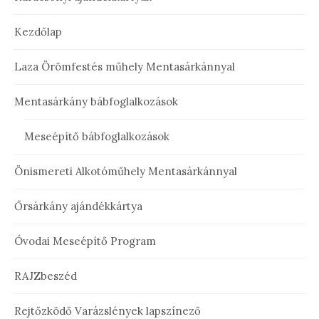
Kezdőlap
Laza Örömfestés műhely Mentasárkánnyal
Mentasárkány bábfoglalkozások
Meseépítő bábfoglalkozások
Önismereti Alkotóműhely Mentasárkánnyal
Őrsárkány ajándékkártya
Óvodai Meseépítő Program
RAJZbeszéd
Rejtőzködő Varázslények lapszínező