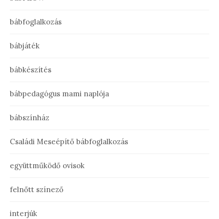
bábfoglalkozás
bábjáték
bábkészítés
bábpedagógus mami naplója
bábszínház
Családi Meseépítő bábfoglalkozás
együttműködő ovisok
felnőtt színező
interjúk