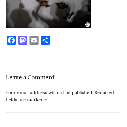
F
M
E
S
a
as
m
h
c
to
ai
ar
e
d
l
e
b
o
Leave a Comment
o
n
o
Your email address will not be published.
Required
fields are marked
*
k