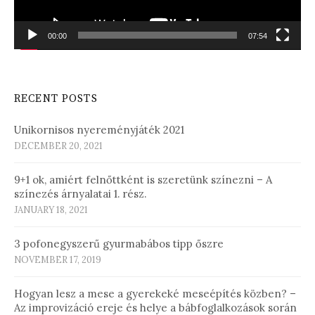
00:00
07:54
RECENT POSTS
Unikornisos nyereményjáték 2021
DECEMBER 20, 2021
9+1 ok, amiért felnőttként is szeretünk színezni – A
színezés árnyalatai 1. rész.
JANUARY 18, 2021
3 pofonegyszerű gyurmabábos tipp őszre
NOVEMBER 17, 2019
Hogyan lesz a mese a gyerekeké meseépítés közben? –
Az improvizáció ereje és helye a bábfoglalkozások során