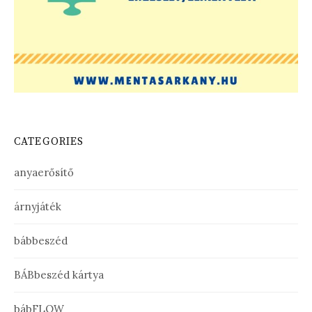
CATEGORIES
anyaerősítő
árnyjáték
bábbeszéd
BÁBbeszéd kártya
bábFLOW