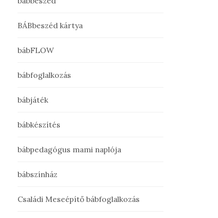
bábbeszéd
BÁBbeszéd kártya
bábFLOW
bábfoglalkozás
bábjáték
bábkészítés
bábpedagógus mami naplója
bábszínház
Családi Meseépítő bábfoglalkozás