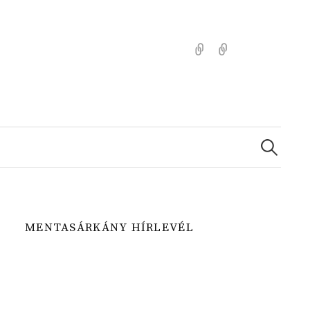
Kezdőlap
Színezz
Mentasárkánny
Search
for:
MENTASÁRKÁNY HÍRLEVÉL