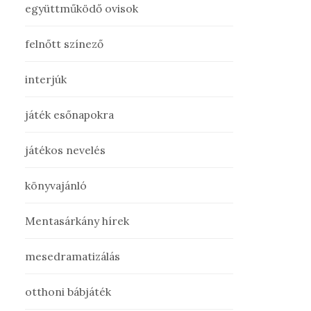
együttműködő ovisok
felnőtt színező
interjúk
játék esőnapokra
játékos nevelés
könyvajánló
Mentasárkány hírek
mesedramatizálás
otthoni bábjáték