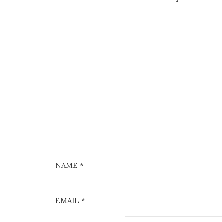
k
NAME
*
EMAIL
*