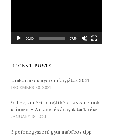
Player
00:00
07:54
RECENT POSTS
Unikornisos nyereményjáték 2021
DECEMBER 20, 2021
9+1 ok, amiért felnőttként is szeretünk
színezni – A színezés árnyalatai 1. rész.
JANUARY 18, 2021
3 pofonegyszerű gyurmabábos tipp