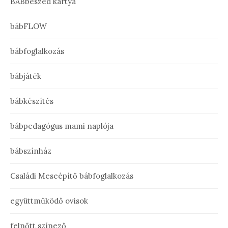
BÁBbeszéd kártya
bábFLOW
bábfoglalkozás
bábjáték
bábkészítés
bábpedagógus mami naplója
bábszínház
Családi Meseépítő bábfoglalkozás
együttműködő ovisok
felnőtt színező