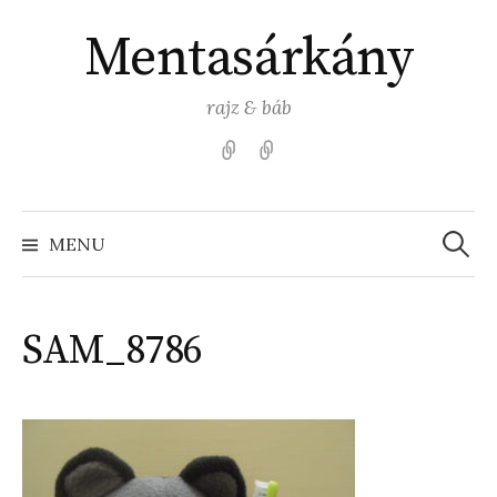
Skip
Mentasárkány
to
content
rajz & báb
Kezdőlap
Színezz
Mentasárkánnyal!
Search
for:
MENU
SAM_8786