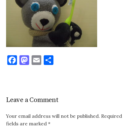
F
M
E
S
a
as
m
h
c
to
ai
ar
e
d
l
e
b
o
Leave a Comment
o
n
o
Your email address will not be published.
Required
fields are marked
*
k