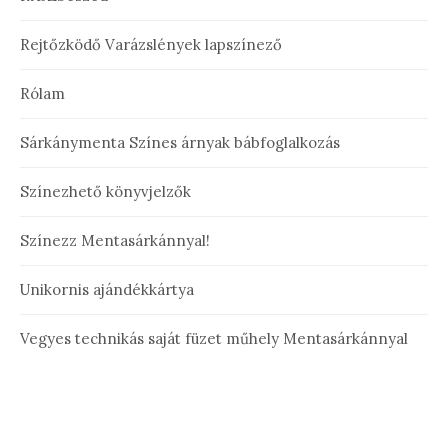
Rejtőzködő Varázslények lapszínező
Rólam
Sárkánymenta Színes árnyak bábfoglalkozás
Színezhető könyvjelzők
Színezz Mentasárkánnyal!
Unikornis ajándékkártya
Vegyes technikás saját füzet műhely Mentasárkánnyal