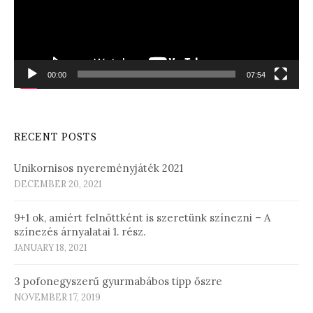
00:00
07:54
RECENT POSTS
Unikornisos nyereményjáték 2021
DECEMBER 20, 2021
9+1 ok, amiért felnőttként is szeretünk színezni – A
színezés árnyalatai 1. rész.
JANUARY 18, 2021
3 pofonegyszerű gyurmabábos tipp őszre
NOVEMBER 17, 2019