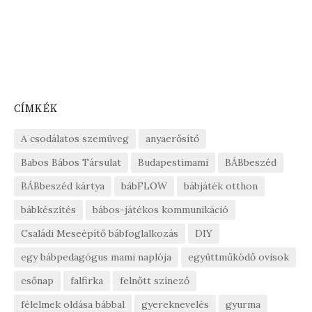
CÍMKÉK
A csodálatos szemüveg
anyaerősítő
Babos Bábos Társulat
Budapestimami
BÁBbeszéd
BÁBbeszéd kártya
bábFLOW
bábjáték otthon
bábkészítés
bábos-játékos kommunikáció
Családi Meseépítő bábfoglalkozás
DIY
egy bábpedagógus mami naplója
együttműködő ovisok
esőnap
falfirka
felnőtt színező
félelmek oldása bábbal
gyereknevelés
gyurma