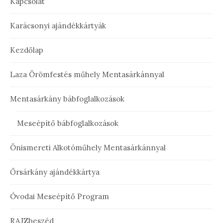
Kapcsolat
Karácsonyi ajándékkártyák
Kezdőlap
Laza Örömfestés műhely Mentasárkánnyal
Mentasárkány bábfoglalkozások
Meseépítő bábfoglalkozások
Önismereti Alkotóműhely Mentasárkánnyal
Őrsárkány ajándékkártya
Óvodai Meseépítő Program
RAJZbeszéd