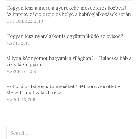
Hogyan lesz a mese a gyerekeké meseépítés közben? –
Az improvizáció ereje és helye a bábfoglalkozások során
OCTOBER 22, 2019
Hogyan lesz nyaraláskor is együttműködő az ovisod?
MAY 17, 2019
Milyen kéznyomot hagyunk a világban? – Halacska báb a
víz világnapjára
MARCH 18, 2019
Hol találok bábozható meséket? 9+1 könyves ötlet –
Mesedramatizálás 1. rész
MARCH 16, 2019
Search
for: