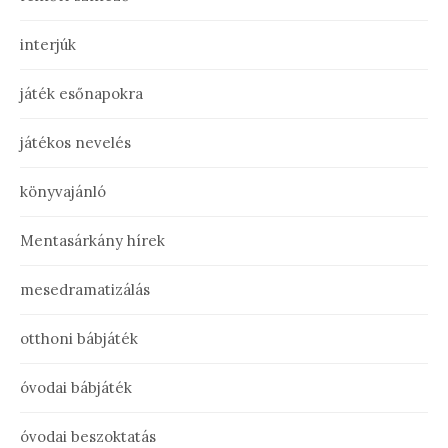
interjúk
játék esőnapokra
játékos nevelés
könyvajánló
Mentasárkány hírek
mesedramatizálás
otthoni bábjáték
óvodai bábjáték
óvodai beszoktatás