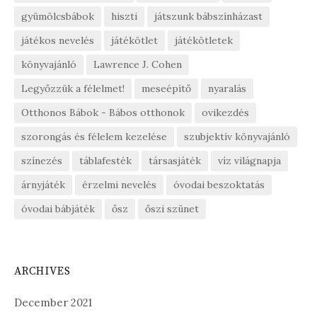
gyümölcsbábok
hiszti
játszunk bábszínházast
játékos nevelés
játékötlet
játékötletek
könyvajánló
Lawrence J. Cohen
Legyőzzük a félelmet!
meseépítő
nyaralás
Otthonos Bábok - Bábos otthonok
ovikezdés
szorongás és félelem kezelése
szubjektív könyvajánló
színezés
táblafesték
társasjáték
víz világnapja
árnyjáték
érzelmi nevelés
óvodai beszoktatás
óvodai bábjáték
ősz
őszi szünet
ARCHIVES
December 2021