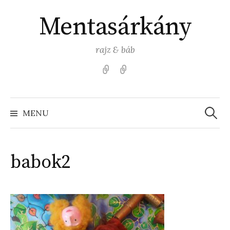
Skip
Mentasárkány
to
content
rajz & báb
Kezdőlap
Színezz
Mentasárkánnyal!
Search
for:
MENU
babok2