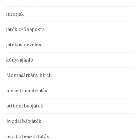
interjúk
játék esőnapokra
játékos nevelés
könyvajánló
Mentasárkány hírek
mesedramatizálás
otthoni bábjáték
óvodai bábjáték
óvodai beszoktatás