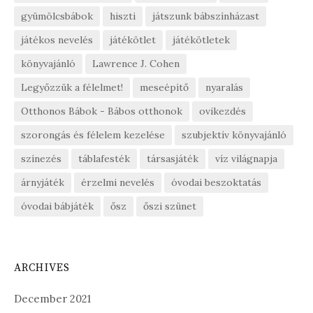
gyümölcsbábok
hiszti
játszunk bábszínházast
játékos nevelés
játékötlet
játékötletek
könyvajánló
Lawrence J. Cohen
Legyőzzük a félelmet!
meseépítő
nyaralás
Otthonos Bábok - Bábos otthonok
ovikezdés
szorongás és félelem kezelése
szubjektív könyvajánló
színezés
táblafesték
társasjáték
víz világnapja
árnyjáték
érzelmi nevelés
óvodai beszoktatás
óvodai bábjáték
ősz
őszi szünet
ARCHIVES
December 2021