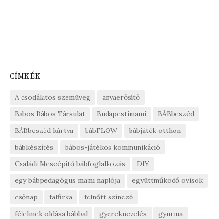
CÍMKÉK
A csodálatos szemüveg
anyaerősítő
Babos Bábos Társulat
Budapestimami
BÁBbeszéd
BÁBbeszéd kártya
bábFLOW
bábjáték otthon
bábkészítés
bábos-játékos kommunikáció
Családi Meseépítő bábfoglalkozás
DIY
egy bábpedagógus mami naplója
együttműködő ovisok
esőnap
falfirka
felnőtt színező
félelmek oldása bábbal
gyereknevelés
gyurma