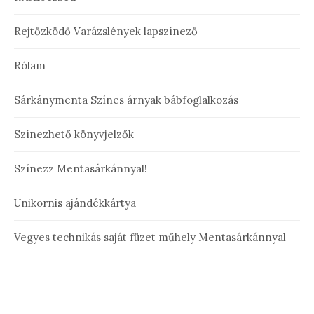
Rejtőzködő Varázslények lapszínező
Rólam
Sárkánymenta Színes árnyak bábfoglalkozás
Színezhető könyvjelzők
Színezz Mentasárkánnyal!
Unikornis ajándékkártya
Vegyes technikás saját füzet műhely Mentasárkánnyal