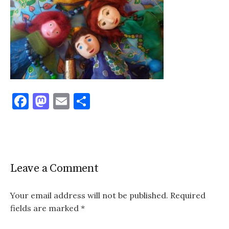
F
M
E
S
a
as
m
h
c
to
ai
ar
e
d
l
e
b
o
Leave a Comment
o
n
o
Your email address will not be published.
Required
fields are marked
*
k