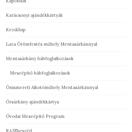
Kapcsolat
Karácsonyi ajándékkártyák
Kezdőlap
Laza Örömfestés műhely Mentasárkánnyal
Mentasárkány bábfoglalkozások
Meseépítő bábfoglalkozások
Önismereti Alkotóműhely Mentasárkánnyal
Őrsárkány ajándékkártya
Óvodai Meseépítő Program
RAJZbeszéd