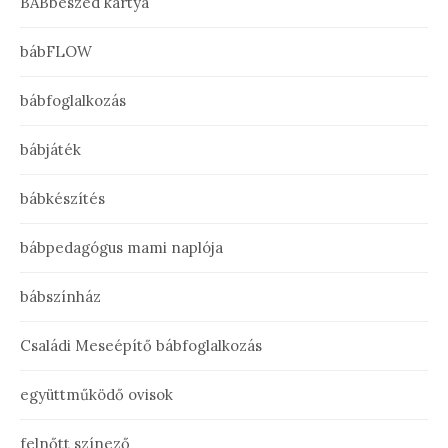
BÁBbeszéd kártya
bábFLOW
bábfoglalkozás
bábjáték
bábkészítés
bábpedagógus mami naplója
bábszínház
Családi Meseépítő bábfoglalkozás
együttműködő ovisok
felnőtt színező