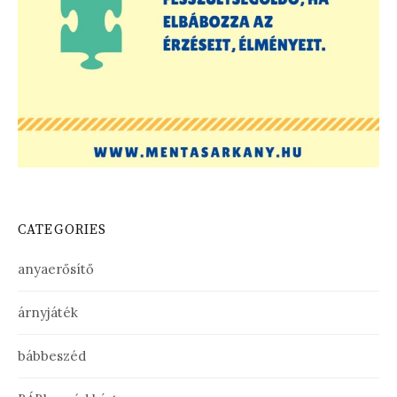
CATEGORIES
anyaerősítő
árnyjáték
bábbeszéd