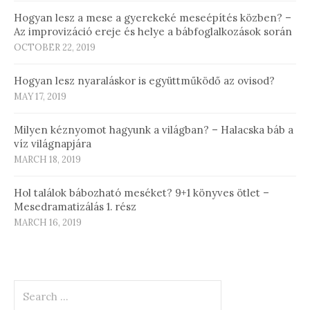
Hogyan lesz a mese a gyerekeké meseépítés közben? –
Az improvizáció ereje és helye a bábfoglalkozások során
OCTOBER 22, 2019
Hogyan lesz nyaraláskor is együttműködő az ovisod?
MAY 17, 2019
Milyen kéznyomot hagyunk a világban? – Halacska báb a
víz világnapjára
MARCH 18, 2019
Hol találok bábozható meséket? 9+1 könyves ötlet –
Mesedramatizálás 1. rész
MARCH 16, 2019
Search
for: