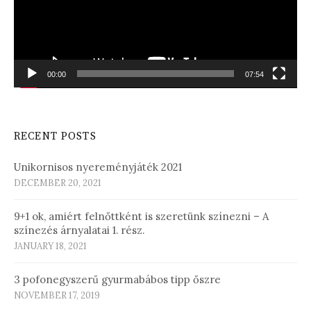
00:00
07:54
RECENT POSTS
Unikornisos nyereményjáték 2021
DECEMBER 20, 2021
9+1 ok, amiért felnőttként is szeretünk színezni – A
színezés árnyalatai 1. rész.
JANUARY 18, 2021
3 pofonegyszerű gyurmabábos tipp őszre
NOVEMBER 17, 2019