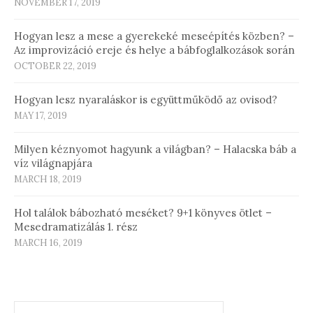
NOVEMBER 17, 2019
Hogyan lesz a mese a gyerekeké meseépítés közben? –
Az improvizáció ereje és helye a bábfoglalkozások során
OCTOBER 22, 2019
Hogyan lesz nyaraláskor is együttműködő az ovisod?
MAY 17, 2019
Milyen kéznyomot hagyunk a világban? – Halacska báb a
víz világnapjára
MARCH 18, 2019
Hol találok bábozható meséket? 9+1 könyves ötlet –
Mesedramatizálás 1. rész
MARCH 16, 2019
Search