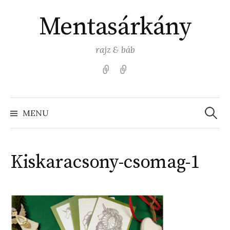
Skip
Mentasárkány
to
content
rajz & báb
Kezdőlap
Színezz
Mentasárkánnyal!
Search
for:
MENU
Kiskaracsony-csomag-1