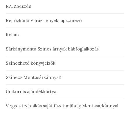
RAJZbeszéd
Rejtőzködő Varázslények lapszínező
Rólam
Sárkánymenta Színes árnyak bábfoglalkozás
Színezhető könyvjelzők
Színezz Mentasárkánnyal!
Unikornis ajándékkártya
Vegyes technikás saját füzet műhely Mentasárkánnyal