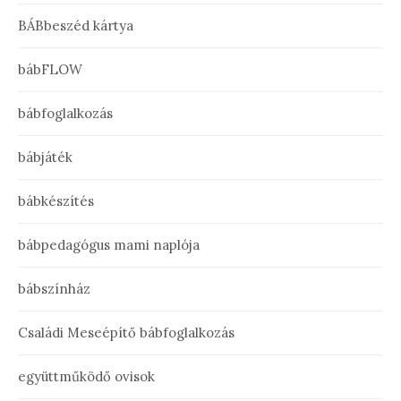
BÁBbeszéd kártya
bábFLOW
bábfoglalkozás
bábjáték
bábkészítés
bábpedagógus mami naplója
bábszínház
Családi Meseépítő bábfoglalkozás
együttműködő ovisok