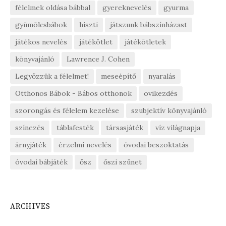
félelmek oldása bábbal
gyereknevelés
gyurma
gyümölcsbábok
hiszti
játszunk bábszínházast
játékos nevelés
játékötlet
játékötletek
könyvajánló
Lawrence J. Cohen
Legyőzzük a félelmet!
meseépítő
nyaralás
Otthonos Bábok - Bábos otthonok
ovikezdés
szorongás és félelem kezelése
szubjektív könyvajánló
színezés
táblafesték
társasjáték
víz világnapja
árnyjáték
érzelmi nevelés
óvodai beszoktatás
óvodai bábjáték
ősz
őszi szünet
ARCHIVES