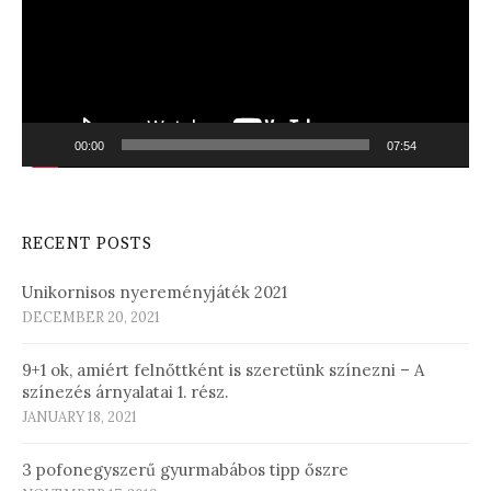
00:00
07:54
RECENT POSTS
Unikornisos nyereményjáték 2021
DECEMBER 20, 2021
9+1 ok, amiért felnőttként is szeretünk színezni – A
színezés árnyalatai 1. rész.
JANUARY 18, 2021
3 pofonegyszerű gyurmabábos tipp őszre