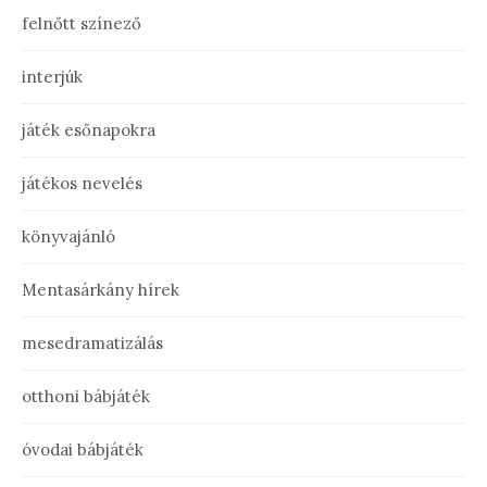
felnőtt színező
interjúk
játék esőnapokra
játékos nevelés
könyvajánló
Mentasárkány hírek
mesedramatizálás
otthoni bábjáték
óvodai bábjáték