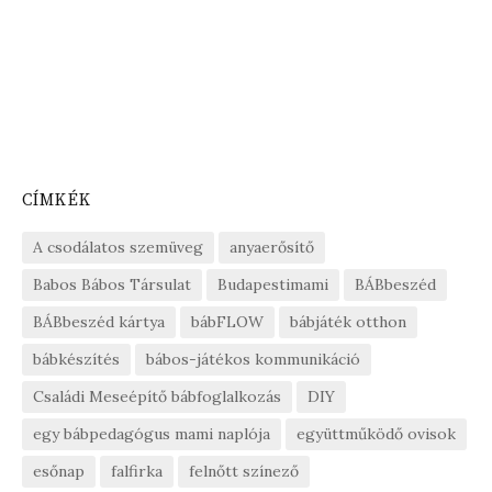
CÍMKÉK
A csodálatos szemüveg
anyaerősítő
Babos Bábos Társulat
Budapestimami
BÁBbeszéd
BÁBbeszéd kártya
bábFLOW
bábjáték otthon
bábkészítés
bábos-játékos kommunikáció
Családi Meseépítő bábfoglalkozás
DIY
egy bábpedagógus mami naplója
együttműködő ovisok
esőnap
falfirka
felnőtt színező