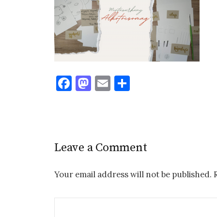
F
M
E
S
a
as
m
h
c
to
ai
ar
e
d
l
e
b
o
Leave a Comment
o
n
o
Your email address will not be published.
k