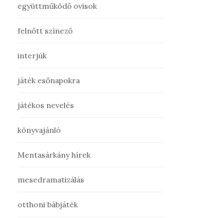
együttműködő ovisok
felnőtt színező
interjúk
játék esőnapokra
játékos nevelés
könyvajánló
Mentasárkány hírek
mesedramatizálás
otthoni bábjáték