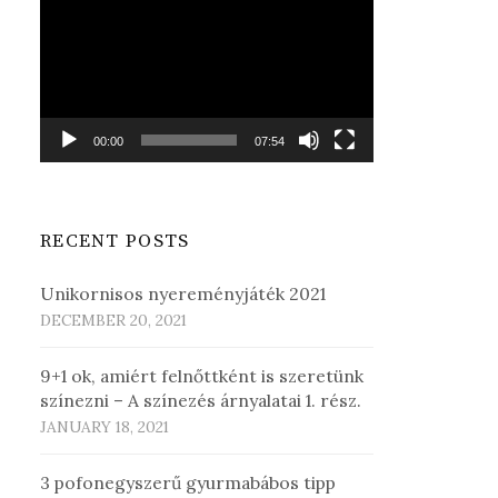
Player
00:00
07:54
RECENT POSTS
Unikornisos nyereményjáték 2021
DECEMBER 20, 2021
9+1 ok, amiért felnőttként is szeretünk
színezni – A színezés árnyalatai 1. rész.
JANUARY 18, 2021
3 pofonegyszerű gyurmabábos tipp