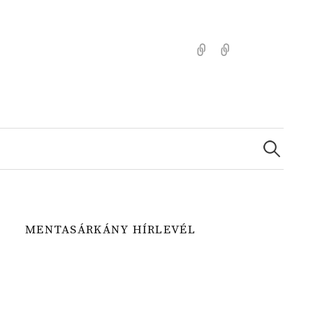
Kezdőlap
Színezz
Mentasárkánny
Search
for:
MENTASÁRKÁNY HÍRLEVÉL