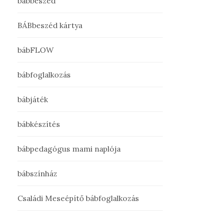
bábbeszéd
BÁBbeszéd kártya
bábFLOW
bábfoglalkozás
bábjáték
bábkészítés
bábpedagógus mami naplója
bábszínház
Családi Meseépítő bábfoglalkozás