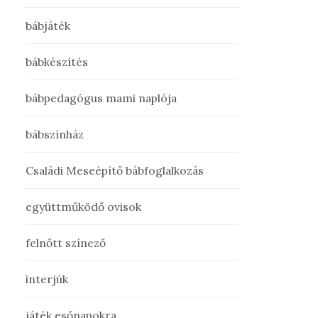
bábjáték
bábkészítés
bábpedagógus mami naplója
bábszínház
Családi Meseépítő bábfoglalkozás
együttműködő ovisok
felnőtt színező
interjúk
játék esőnapokra