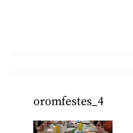
Skip
to
content
oromfestes_4