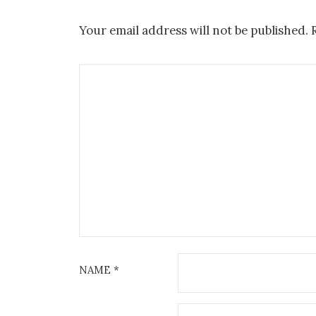
o
n
o
Your email address will not be published.
k
NAME
*