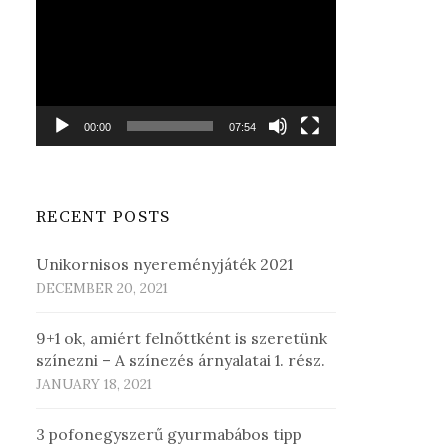
Player
00:00
07:54
RECENT POSTS
Unikornisos nyereményjáték 2021
DECEMBER 20, 2021
9+1 ok, amiért felnőttként is szeretünk
színezni – A színezés árnyalatai 1. rész.
JANUARY 18, 2021
3 pofonegyszerű gyurmabábos tipp