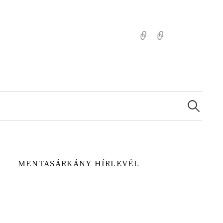
Kezdőlap
Színezz
Mentasárkánny
Search
for:
MENTASÁRKÁNY HÍRLEVÉL