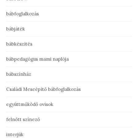
bábfoglalkozás
bábjáték
bábkészítés
bábpedagógus mami naplója
bábszínház
Családi Meseépítő bábfoglalkozás
együttműködő ovisok
felnőtt színező
interjúk