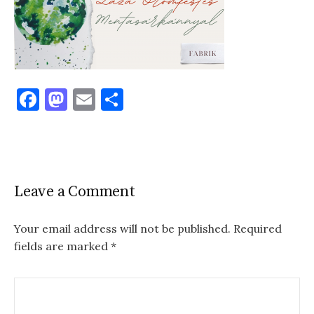
F
M
E
S
a
as
m
h
c
to
ai
ar
e
d
l
e
b
o
Leave a Comment
o
n
o
Your email address will not be published.
Required
fields are marked
*
k