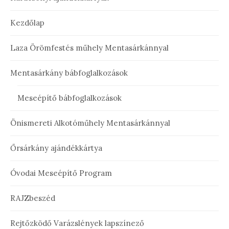
Kezdőlap
Laza Örömfestés műhely Mentasárkánnyal
Mentasárkány bábfoglalkozások
Meseépítő bábfoglalkozások
Önismereti Alkotóműhely Mentasárkánnyal
Őrsárkány ajándékkártya
Óvodai Meseépítő Program
RAJZbeszéd
Rejtőzködő Varázslények lapszínező