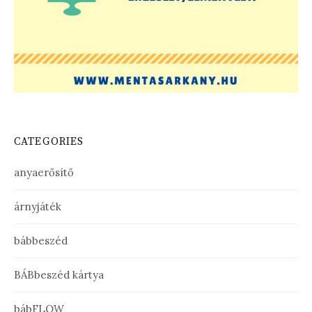
CATEGORIES
anyaerősítő
árnyjáték
bábbeszéd
BÁBbeszéd kártya
bábFLOW