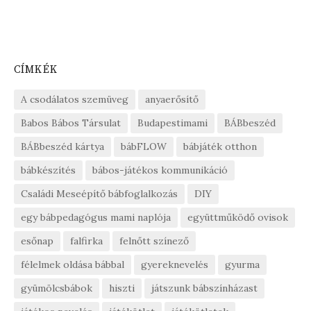
CÍMKÉK
A csodálatos szemüveg
anyaerősítő
Babos Bábos Társulat
Budapestimami
BÁBbeszéd
BÁBbeszéd kártya
bábFLOW
bábjáték otthon
bábkészítés
bábos-játékos kommunikáció
Családi Meseépítő bábfoglalkozás
DIY
egy bábpedagógus mami naplója
együttműködő ovisok
esőnap
falfirka
felnőtt színező
félelmek oldása bábbal
gyereknevelés
gyurma
gyümölcsbábok
hiszti
játszunk bábszínházast