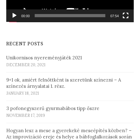
00:00
07:54
RECENT POSTS
Unikornisos nyereményjáték 2021
DECEMBER 20, 2021
9+1 ok, amiért felnőttként is szeretünk színezni – A
színezés árnyalatai 1. rész.
JANUARY 18, 2021
3 pofonegyszerű gyurmabábos tipp őszre
NOVEMBER 17, 2019
Hogyan lesz a mese a gyerekeké meseépítés közben? –
Az improvizáció ereje és helye a bábfoglalkozások során