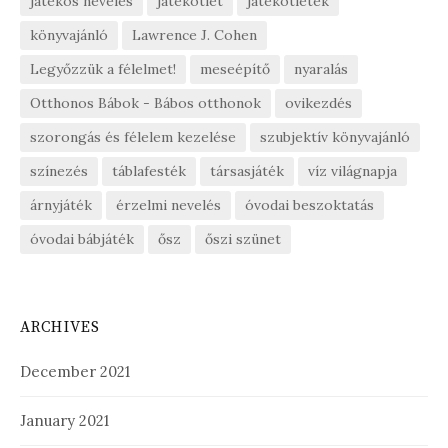
játékos nevelés
játékötlet
játékötletek
könyvajánló
Lawrence J. Cohen
Legyőzzük a félelmet!
meseépítő
nyaralás
Otthonos Bábok - Bábos otthonok
ovikezdés
szorongás és félelem kezelése
szubjektív könyvajánló
színezés
táblafesték
társasjáték
víz világnapja
árnyjáték
érzelmi nevelés
óvodai beszoktatás
óvodai bábjáték
ősz
őszi szünet
ARCHIVES
December 2021
January 2021