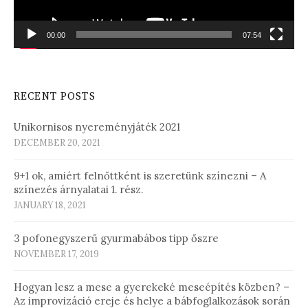
00:00
07:54
RECENT POSTS
Unikornisos nyereményjáték 2021
DECEMBER 20, 2021
9+1 ok, amiért felnőttként is szeretünk színezni – A
színezés árnyalatai 1. rész.
JANUARY 18, 2021
3 pofonegyszerű gyurmabábos tipp őszre
NOVEMBER 17, 2019
Hogyan lesz a mese a gyerekeké meseépítés közben? –
Az improvizáció ereje és helye a bábfoglalkozások során