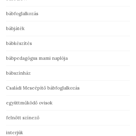
bábfoglalkozás
bábjáték
bábkészítés
bábpedagógus mami naplója
bábszínház
Családi Meseépítő bábfoglalkozás
együttműködő ovisok
felnőtt színező
interjúk