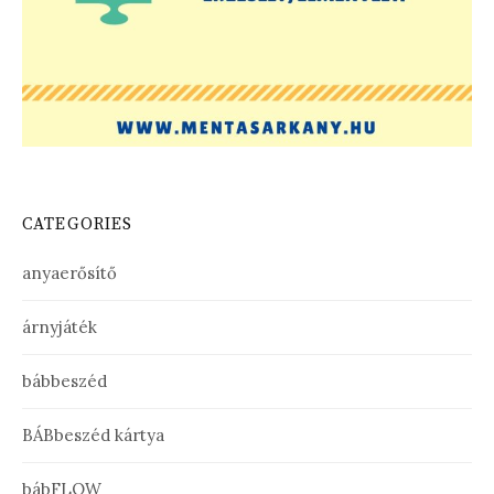
CATEGORIES
anyaerősítő
árnyjáték
bábbeszéd
BÁBbeszéd kártya
bábFLOW