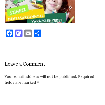
F
M
E
S
a
as
m
h
c
to
ai
ar
e
d
l
e
b
o
Leave a Comment
o
n
o
Your email address will not be published.
Required
fields are marked
*
k