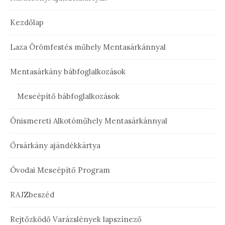
Kezdőlap
Laza Örömfestés műhely Mentasárkánnyal
Mentasárkány bábfoglalkozások
Meseépítő bábfoglalkozások
Önismereti Alkotóműhely Mentasárkánnyal
Őrsárkány ajándékkártya
Óvodai Meseépítő Program
RAJZbeszéd
Rejtőzködő Varázslények lapszínező