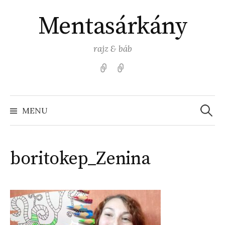
Skip
Mentasárkány
to
content
rajz & báb
Kezdőlap
Színezz
Mentasárkánnyal!
Search
for:
MENU
boritokep_Zenina