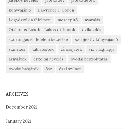
játékos nevelés
játékötlet
játékötletek
könyvajánló
Lawrence J. Cohen
Legyőzzük a félelmet!
meseépítő
nyaralás
Otthonos Bábok - Bábos otthonok
ovikezdés
szorongás és félelem kezelése
szubjektív könyvajánló
színezés
táblafesték
társasjáték
víz világnapja
árnyjáték
érzelmi nevelés
óvodai beszoktatás
óvodai bábjáték
ősz
őszi szünet
ARCHIVES
December 2021
January 2021