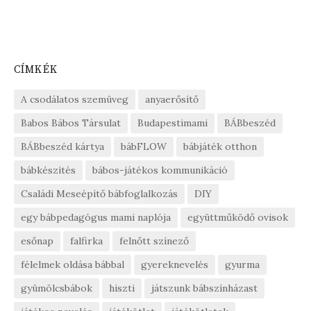
CÍMKÉK
A csodálatos szemüveg
anyaerősítő
Babos Bábos Társulat
Budapestimami
BÁBbeszéd
BÁBbeszéd kártya
bábFLOW
bábjáték otthon
bábkészítés
bábos-játékos kommunikáció
Családi Meseépítő bábfoglalkozás
DIY
egy bábpedagógus mami naplója
együttműködő ovisok
esőnap
falfirka
felnőtt színező
félelmek oldása bábbal
gyereknevelés
gyurma
gyümölcsbábok
hiszti
játszunk bábszínházast