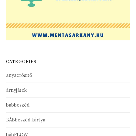
CATEGORIES
anyaerősítő
árnyjáték
bábbeszéd
BÁBbeszéd kártya
bábFLOW