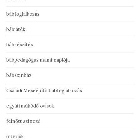
bábfoglalkozás
bábjáték
bábkészítés
bábpedagógus mami naplója
bábszínház
Családi Meseépítő bábfoglalkozás
együttműködő ovisok
felnőtt színező
interjúk