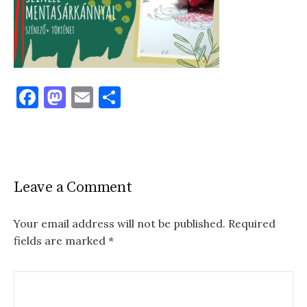
F
M
E
S
a
as
m
h
c
to
ai
ar
e
d
l
e
b
o
Leave a Comment
o
n
o
Your email address will not be published.
Required
fields are marked
*
k