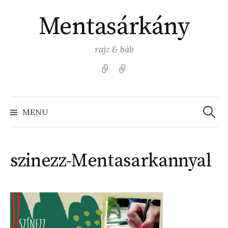
Skip
Mentasárkány
to
content
rajz & báb
Kezdőlap
Színezz
Mentasárkánnyal!
Search
for:
MENU
szinezz-Mentasarkannyal