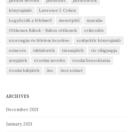
játékos nevelés
játékötlet
játékötletek
könyvajánló
Lawrence J. Cohen
Legyőzzük a félelmet!
meseépítő
nyaralás
Otthonos Bábok - Bábos otthonok
ovikezdés
szorongás és félelem kezelése
szubjektív könyvajánló
színezés
táblafesték
társasjáték
víz világnapja
árnyjáték
érzelmi nevelés
óvodai beszoktatás
óvodai bábjáték
ősz
őszi szünet
ARCHIVES
December 2021
January 2021