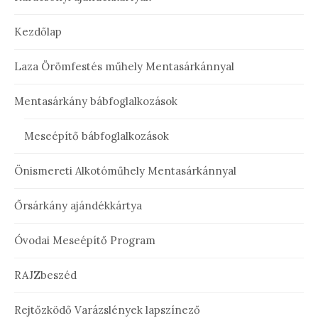
Kezdőlap
Laza Örömfestés műhely Mentasárkánnyal
Mentasárkány bábfoglalkozások
Meseépítő bábfoglalkozások
Önismereti Alkotóműhely Mentasárkánnyal
Őrsárkány ajándékkártya
Óvodai Meseépítő Program
RAJZbeszéd
Rejtőzködő Varázslények lapszínező