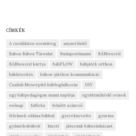
CÍMKÉK
A csodálatos szemüveg
anyaerősítő
Babos Bábos Társulat
Budapestimami
BÁBbeszéd
BÁBbeszéd kártya
bábFLOW
bábjáték otthon
bábkészítés
bábos-játékos kommunikáció
Családi Meseépítő bábfoglalkozás
DIY
egy bábpedagógus mami naplója
együttműködő ovisok
esőnap
falfirka
felnőtt színező
félelmek oldása bábbal
gyereknevelés
gyurma
gyümölcsbábok
hiszti
játszunk bábszínházast