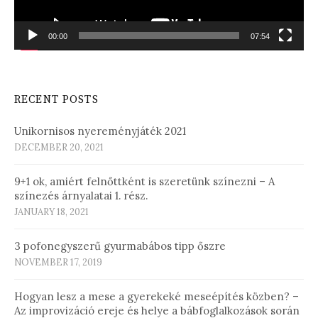
00:00
07:54
RECENT POSTS
Unikornisos nyereményjáték 2021
DECEMBER 20, 2021
9+1 ok, amiért felnőttként is szeretünk színezni – A
színezés árnyalatai 1. rész.
JANUARY 18, 2021
3 pofonegyszerű gyurmabábos tipp őszre
NOVEMBER 17, 2019
Hogyan lesz a mese a gyerekeké meseépítés közben? –
Az improvizáció ereje és helye a bábfoglalkozások során