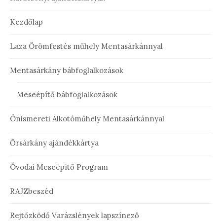
Kezdőlap
Laza Örömfestés műhely Mentasárkánnyal
Mentasárkány bábfoglalkozások
Meseépítő bábfoglalkozások
Önismereti Alkotóműhely Mentasárkánnyal
Őrsárkány ajándékkártya
Óvodai Meseépítő Program
RAJZbeszéd
Rejtőzködő Varázslények lapszínező