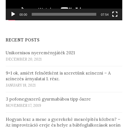
00:00
07:54
RECENT POSTS
Unikornisos nyereményjáték 2021
DECEMBER 20, 2021
9+1 ok, amiért felnőttként is szeretünk színezni – A
színezés árnyalatai 1. rész.
JANUARY 18, 2021
3 pofonegyszerű gyurmabábos tipp őszre
NOVEMBER 17, 2019
Hogyan lesz a mese a gyerekeké meseépítés közben? –
Az improvizáció ereje és helye a bábfoglalkozások során