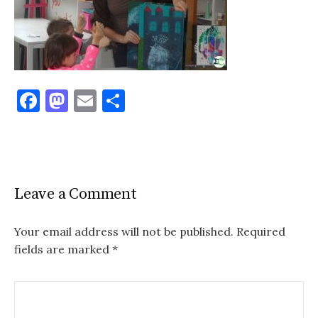
F
M
E
S
a
as
m
h
c
to
ai
ar
e
d
l
e
b
o
Leave a Comment
o
n
o
Your email address will not be published.
Required
fields are marked
*
k