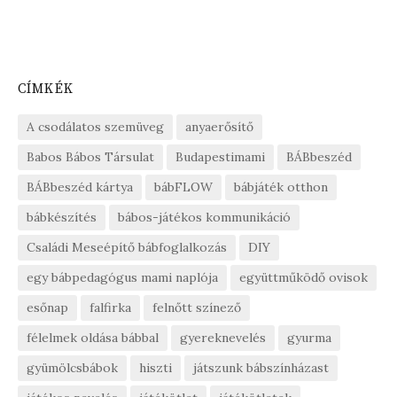
CÍMKÉK
A csodálatos szemüveg
anyaerősítő
Babos Bábos Társulat
Budapestimami
BÁBbeszéd
BÁBbeszéd kártya
bábFLOW
bábjáték otthon
bábkészítés
bábos-játékos kommunikáció
Családi Meseépítő bábfoglalkozás
DIY
egy bábpedagógus mami naplója
együttműködő ovisok
esőnap
falfirka
felnőtt színező
félelmek oldása bábbal
gyereknevelés
gyurma
gyümölcsbábok
hiszti
játszunk bábszínházast