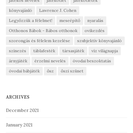
játékos nevelés
játékötlet
játékötletek
könyvajánló
Lawrence J. Cohen
Legyőzzük a félelmet!
meseépítő
nyaralás
Otthonos Bábok - Bábos otthonok
ovikezdés
szorongás és félelem kezelése
szubjektív könyvajánló
színezés
táblafesték
társasjáték
víz világnapja
árnyjáték
érzelmi nevelés
óvodai beszoktatás
óvodai bábjáték
ősz
őszi szünet
ARCHIVES
December 2021
January 2021