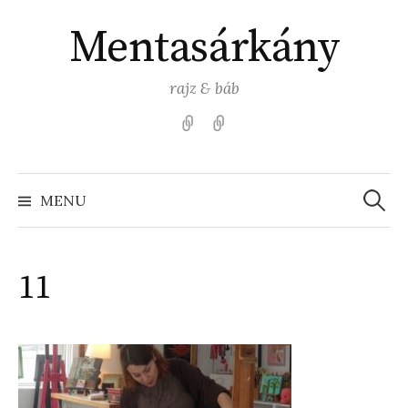
Skip
Mentasárkány
to
content
rajz & báb
Kezdőlap
Színezz
Mentasárkánnyal!
Search
for:
MENU
11