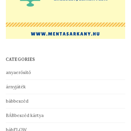
CATEGORIES
anyaerősítő
árnyjáték
bábbeszéd
BÁBbeszéd kártya
bábFLOW