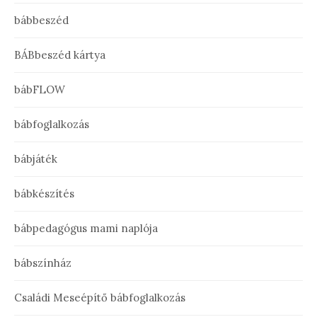
bábbeszéd
BÁBbeszéd kártya
bábFLOW
bábfoglalkozás
bábjáték
bábkészítés
bábpedagógus mami naplója
bábszínház
Családi Meseépítő bábfoglalkozás