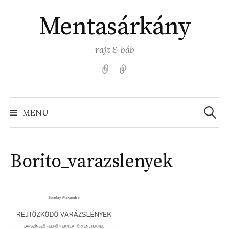
Skip
Mentasárkány
to
content
rajz & báb
Kezdőlap
Színezz
Mentasárkánnyal!
Search
for:
MENU
Borito_varazslenyek