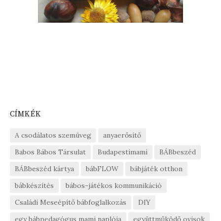
CÍMKÉK
A csodálatos szemüveg
anyaerősítő
Babos Bábos Társulat
Budapestimami
BÁBbeszéd
BÁBbeszéd kártya
bábFLOW
bábjáték otthon
bábkészítés
bábos-játékos kommunikáció
Családi Meseépítő bábfoglalkozás
DIY
egy bábpedagógus mami naplója
együttműködő ovisok