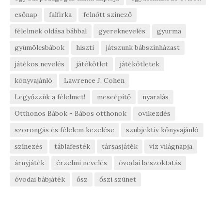
esőnap
falfirka
felnőtt színező
félelmek oldása bábbal
gyereknevelés
gyurma
gyümölcsbábok
hiszti
játszunk bábszínházast
játékos nevelés
játékötlet
játékötletek
könyvajánló
Lawrence J. Cohen
Legyőzzük a félelmet!
meseépítő
nyaralás
Otthonos Bábok - Bábos otthonok
ovikezdés
szorongás és félelem kezelése
szubjektív könyvajánló
színezés
táblafesték
társasjáték
víz világnapja
árnyjáték
érzelmi nevelés
óvodai beszoktatás
óvodai bábjáték
ősz
őszi szünet