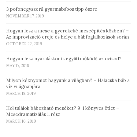
3 pofonegyszerű gyurmabábos tipp őszre
NOVEMBER 17, 2019
Hogyan lesz a mese a gyerekeké meseépítés közben? –
Az improvizáció ereje és helye a bábfoglalkozások során
OCTOBER 22, 2019
Hogyan lesz nyaraláskor is együttműködő az ovisod?
MAY 17, 2019
Milyen kéznyomot hagyunk a világban? – Halacska báb a
víz világnapjára
MARCH 18, 2019
Hol találok bábozható meséket? 9+1 könyves ötlet –
Mesedramatizálás 1. rész
MARCH 16, 2019