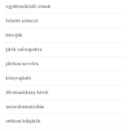
együttműködő ovisok
felnőtt színező
interjúk
játék esőnapokra
játékos nevelés
könyvajánló
Mentasárkány hírek
mesedramatizálás
otthoni bábjáték