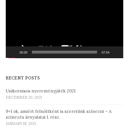
Player
00:00
07:54
RECENT POSTS
Unikornisos nyereményjáték 2021
DECEMBER 20, 2021
9+1 ok, amiért felnőttként is szeretünk színezni – A
színezés árnyalatai 1. rész.
JANUARY 18, 2021