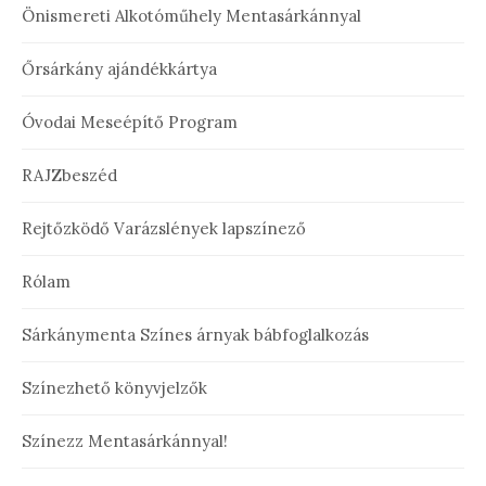
Önismereti Alkotóműhely Mentasárkánnyal
Őrsárkány ajándékkártya
Óvodai Meseépítő Program
RAJZbeszéd
Rejtőzködő Varázslények lapszínező
Rólam
Sárkánymenta Színes árnyak bábfoglalkozás
Színezhető könyvjelzők
Színezz Mentasárkánnyal!