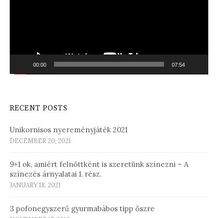
00:00
07:54
RECENT POSTS
Unikornisos nyereményjáték 2021
DECEMBER 20, 2021
9+1 ok, amiért felnőttként is szeretünk színezni – A
színezés árnyalatai 1. rész.
JANUARY 18, 2021
3 pofonegyszerű gyurmabábos tipp őszre