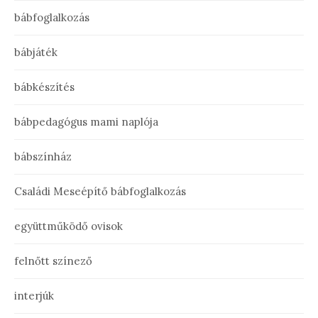
bábfoglalkozás
bábjáték
bábkészítés
bábpedagógus mami naplója
bábszínház
Családi Meseépítő bábfoglalkozás
együttműködő ovisok
felnőtt színező
interjúk