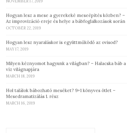
NOVEMBER 17, 2019
Hogyan lesz a mese a gyerekeké meseépítés közben? –
Az improvizáció ereje és helye a bábfoglalkozások során
OCTOBER 22, 2019
Hogyan lesz nyaraláskor is együttműködő az ovisod?
MAY 17, 2019
Milyen kéznyomot hagyunk a világban? – Halacska báb a
víz világnapjára
MARCH 18, 2019
Hol találok bábozható meséket? 9+1 könyves ötlet –
Mesedramatizálás 1. rész
MARCH 16, 2019
Search