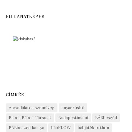
PILLANATKÉPEK
CÍMKÉK
A csodálatos szemüveg
anyaerősítő
Babos Bábos Társulat
Budapestimami
BÁBbeszéd
BÁBbeszéd kártya
bábFLOW
bábjáték otthon