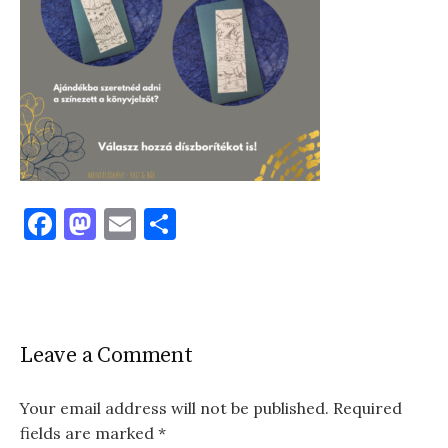
F
M
E
S
a
as
m
h
c
to
ai
ar
e
d
l
e
b
o
Leave a Comment
o
n
o
Your email address will not be published.
Required
fields are marked
*
k