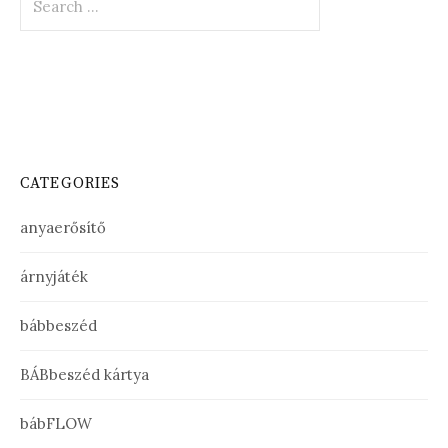
for:
CATEGORIES
anyaerősítő
árnyjáték
bábbeszéd
BÁBbeszéd kártya
bábFLOW