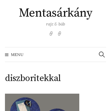
Skip
Mentasárkány
to
content
rajz & báb
Kezdőlap
Színezz
Mentasárkánnyal!
Search
for:
MENU
diszboritekkal