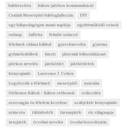
bábkészítés
bábos-játékos kommunikáció
Családi Meseépítő bábfoglalkozás
DIY
egy bábpedagógus mami naplója
együttműködő ovisok
esőnap
falfirka
felnőtt színező
félelmek oldása bábbal
gyereknevelés
gyurma
gyümölcsbábok
hiszti
játszunk bábszínházast
játékos nevelés
játékötlet
játékötletek
könyvajánló
Lawrence J. Cohen
Legyőzzük a félelmet!
meseépítő
nyaralás
Otthonos Bábok - Bábos otthonok
ovikezdés
szorongás és félelem kezelése
szubjektív könyvajánló
színezés
táblafesték
társasjáték
víz világnapja
árnyjáték
érzelmi nevelés
óvodai beszoktatás