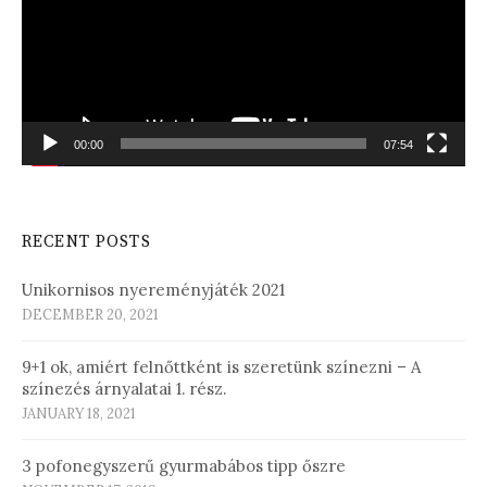
00:00
07:54
RECENT POSTS
Unikornisos nyereményjáték 2021
DECEMBER 20, 2021
9+1 ok, amiért felnőttként is szeretünk színezni – A
színezés árnyalatai 1. rész.
JANUARY 18, 2021
3 pofonegyszerű gyurmabábos tipp őszre