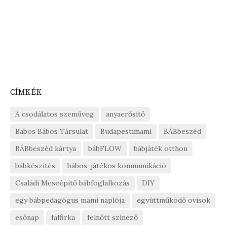
CÍMKÉK
A csodálatos szemüveg
anyaerősítő
Babos Bábos Társulat
Budapestimami
BÁBbeszéd
BÁBbeszéd kártya
bábFLOW
bábjáték otthon
bábkészítés
bábos-játékos kommunikáció
Családi Meseépítő bábfoglalkozás
DIY
egy bábpedagógus mami naplója
együttműködő ovisok
esőnap
falfirka
felnőtt színező