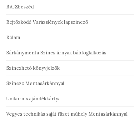
RAJZbeszéd
Rejtőzködő Varázslények lapszínező
Rólam
Sárkánymenta Színes árnyak bábfoglalkozás
Színezhető könyvjelzők
Színezz Mentasárkánnyal!
Unikornis ajándékkártya
Vegyes technikás saját füzet műhely Mentasárkánnyal