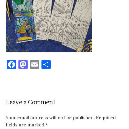
F
M
E
S
a
as
m
h
c
to
ai
ar
e
d
l
e
b
o
Leave a Comment
o
n
o
Your email address will not be published.
Required
fields are marked
*
k