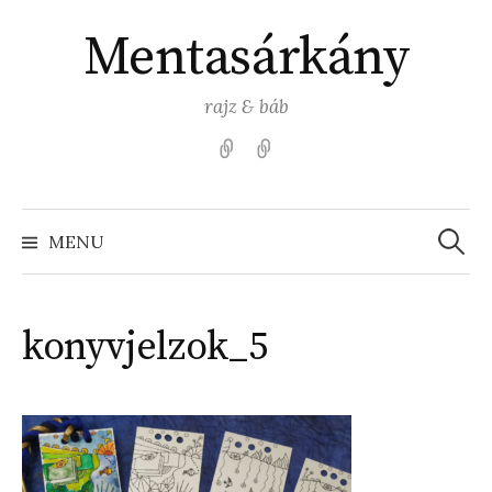
Skip
Mentasárkány
to
content
rajz & báb
Kezdőlap
Színezz
Mentasárkánnyal!
Search
for:
MENU
konyvjelzok_5