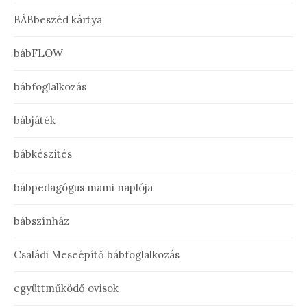
BÁBbeszéd kártya
bábFLOW
bábfoglalkozás
bábjáték
bábkészítés
bábpedagógus mami naplója
bábszínház
Családi Meseépítő bábfoglalkozás
együttműködő ovisok