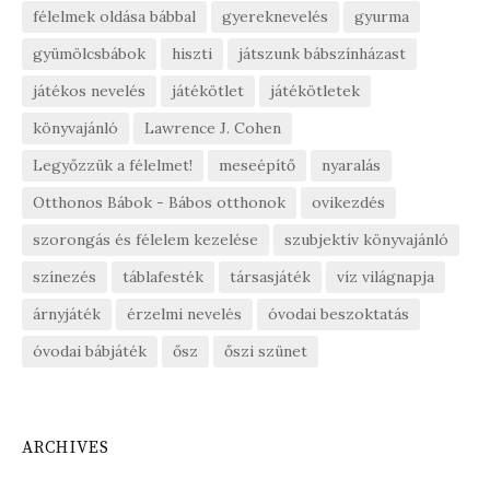
félelmek oldása bábbal
gyereknevelés
gyurma
gyümölcsbábok
hiszti
játszunk bábszínházast
játékos nevelés
játékötlet
játékötletek
könyvajánló
Lawrence J. Cohen
Legyőzzük a félelmet!
meseépítő
nyaralás
Otthonos Bábok - Bábos otthonok
ovikezdés
szorongás és félelem kezelése
szubjektív könyvajánló
színezés
táblafesték
társasjáték
víz világnapja
árnyjáték
érzelmi nevelés
óvodai beszoktatás
óvodai bábjáték
ősz
őszi szünet
ARCHIVES