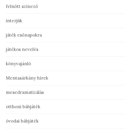
felnőtt színező
interjúk
játék esőnapokra
játékos nevelés
könyvajánló
Mentasárkány hírek
mesedramatizálás
otthoni bábjáték
óvodai bábjáték