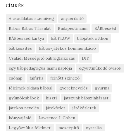
CÍMKÉK
A csodálatos szemüveg
anyaerősítő
Babos Bábos Társulat
Budapestimami
BÁBbeszéd
BÁBbeszéd kártya
bábFLOW
bábjáték otthon
bábkészítés
bábos-játékos kommunikáció
Családi Meseépítő bábfoglalkozás
DIY
egy bábpedagógus mami naplója
együttműködő ovisok
esőnap
falfirka
felnőtt színező
félelmek oldása bábbal
gyereknevelés
gyurma
gyümölcsbábok
hiszti
játszunk bábszínházast
játékos nevelés
játékötlet
játékötletek
könyvajánló
Lawrence J. Cohen
Legyőzzük a félelmet!
meseépítő
nyaralás