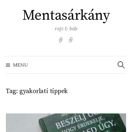
Skip
Mentasárkány
to
content
rajz & báb
Kezdőlap
Színezz
Mentasárkánnyal!
Search
for:
MENU
Tag:
gyakorlati tippek