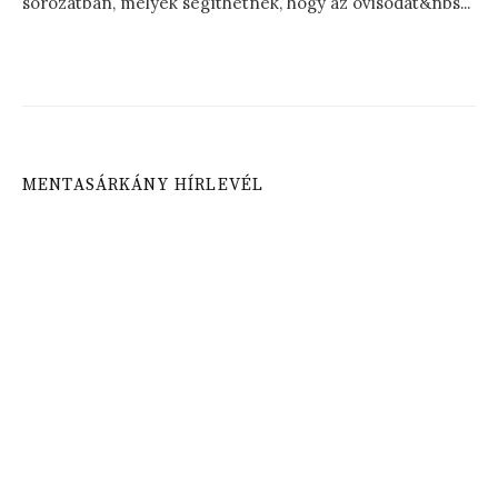
sorozatban, melyek segíthetnek, hogy az ovisodat&nbs...
MENTASÁRKÁNY HÍRLEVÉL