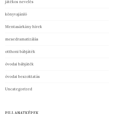
játékos nevelés
könyvajánló
Mentasárkány hírek
mesedramatizálás
otthoni bábjáték
óvodai bábjáték
óvodai beszoktatás
Uncategorized
PILLANATKÉPEK