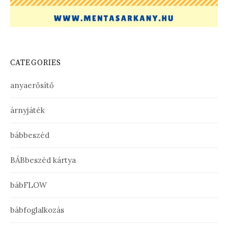
CATEGORIES
anyaerősítő
árnyjáték
bábbeszéd
BÁBbeszéd kártya
bábFLOW
bábfoglalkozás