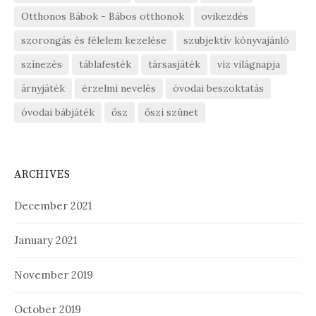
Otthonos Bábok - Bábos otthonok
ovikezdés
szorongás és félelem kezelése
szubjektív könyvajánló
színezés
táblafesték
társasjáték
víz világnapja
árnyjáték
érzelmi nevelés
óvodai beszoktatás
óvodai bábjáték
ősz
őszi szünet
ARCHIVES
December 2021
January 2021
November 2019
October 2019