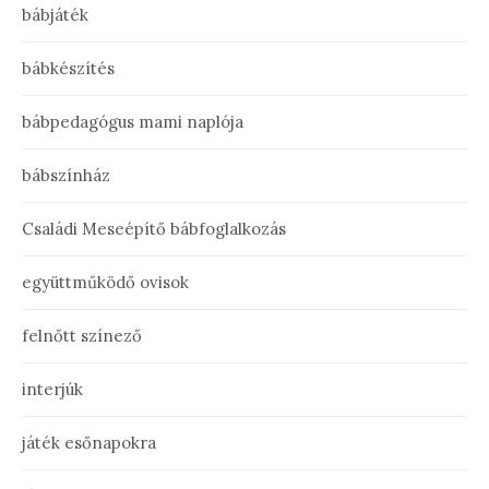
bábjáték
bábkészítés
bábpedagógus mami naplója
bábszínház
Családi Meseépítő bábfoglalkozás
együttműködő ovisok
felnőtt színező
interjúk
játék esőnapokra