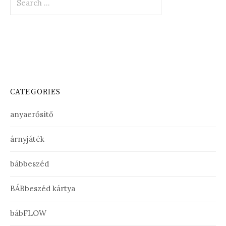
for:
CATEGORIES
anyaerősítő
árnyjáték
bábbeszéd
BÁBbeszéd kártya
bábFLOW