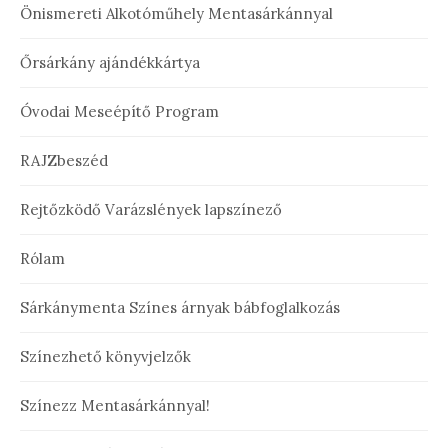
Önismereti Alkotóműhely Mentasárkánnyal
Őrsárkány ajándékkártya
Óvodai Meseépítő Program
RAJZbeszéd
Rejtőzködő Varázslények lapszínező
Rólam
Sárkánymenta Színes árnyak bábfoglalkozás
Színezhető könyvjelzők
Színezz Mentasárkánnyal!