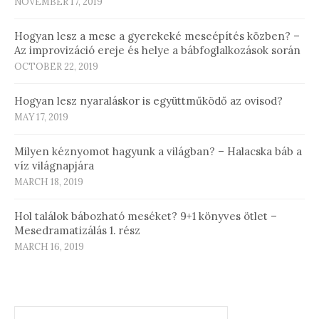
NOVEMBER 17, 2019
Hogyan lesz a mese a gyerekeké meseépítés közben? –
Az improvizáció ereje és helye a bábfoglalkozások során
OCTOBER 22, 2019
Hogyan lesz nyaraláskor is együttműködő az ovisod?
MAY 17, 2019
Milyen kéznyomot hagyunk a világban? – Halacska báb a
víz világnapjára
MARCH 18, 2019
Hol találok bábozható meséket? 9+1 könyves ötlet –
Mesedramatizálás 1. rész
MARCH 16, 2019
Search