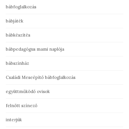
bábfoglalkozás
bábjáték
bábkészítés
bábpedagógus mami naplója
bábszínház
Családi Meseépítő bábfoglalkozás
együttműködő ovisok
felnőtt színező
interjúk