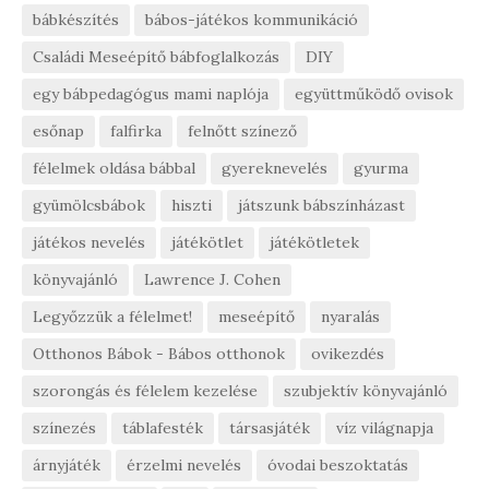
bábkészítés
bábos-játékos kommunikáció
Családi Meseépítő bábfoglalkozás
DIY
egy bábpedagógus mami naplója
együttműködő ovisok
esőnap
falfirka
felnőtt színező
félelmek oldása bábbal
gyereknevelés
gyurma
gyümölcsbábok
hiszti
játszunk bábszínházast
játékos nevelés
játékötlet
játékötletek
könyvajánló
Lawrence J. Cohen
Legyőzzük a félelmet!
meseépítő
nyaralás
Otthonos Bábok - Bábos otthonok
ovikezdés
szorongás és félelem kezelése
szubjektív könyvajánló
színezés
táblafesték
társasjáték
víz világnapja
árnyjáték
érzelmi nevelés
óvodai beszoktatás