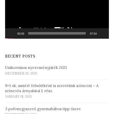
00:00
07:54
RECENT POSTS
Unikornisos nyereményjáték 2021
DECEMBER 20, 2021
9+1 ok, amiért felnőttként is szeretünk színezni – A
színezés árnyalatai 1. rész.
JANUARY 18, 2021
3 pofonegyszerű gyurmabábos tipp őszre