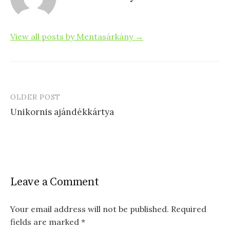
k
View all posts by Mentasárkány →
OLDER POST
Post
Unikornis ajándékkártya
navigation
Leave a Comment
Your email address will not be published.
Required
fields are marked
*