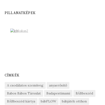
PILLANATKÉPEK
CÍMKÉK
A csodálatos szemüveg
anyaerősítő
Babos Bábos Társulat
Budapestimami
BÁBbeszéd
BÁBbeszéd kártya
bábFLOW
bábjáték otthon