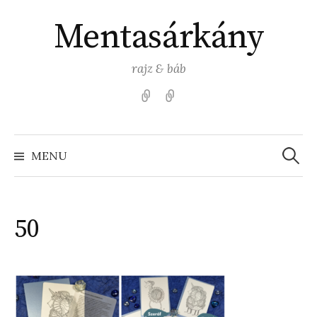
Skip
Mentasárkány
to
content
rajz & báb
Kezdőlap
Színezz
Mentasárkánnyal!
Search
for:
MENU
50