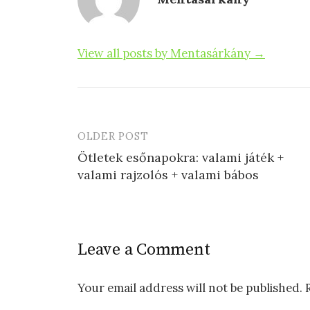
k
View all posts by Mentasárkány →
OLDER POST
Post
Ötletek esőnapokra: valami játék +
navigation
valami rajzolós + valami bábos
Leave a Comment
Your email address will not be published.