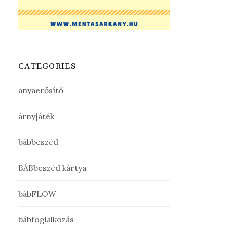
CATEGORIES
anyaerősítő
árnyjáték
bábbeszéd
BÁBbeszéd kártya
bábFLOW
bábfoglalkozás