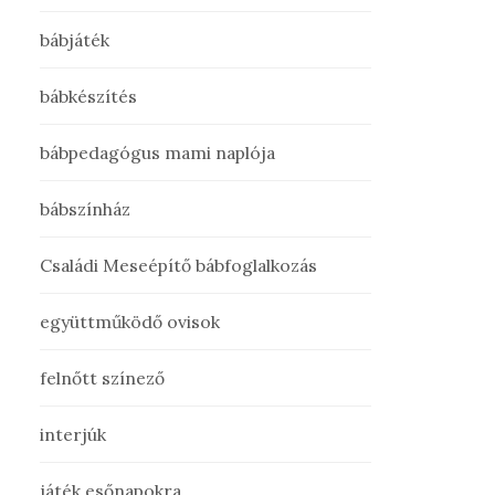
bábjáték
bábkészítés
bábpedagógus mami naplója
bábszínház
Családi Meseépítő bábfoglalkozás
együttműködő ovisok
felnőtt színező
interjúk
játék esőnapokra