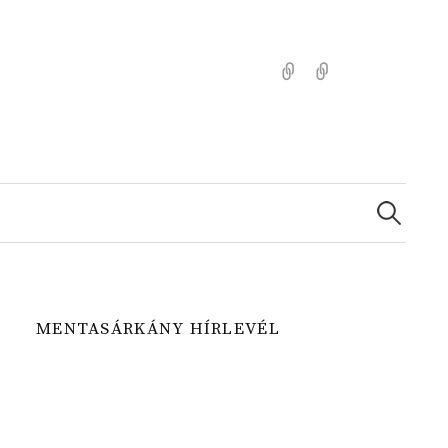
Kezdőlap
Színezz
Mentasárkánny
Search
for:
MENTASÁRKÁNY HÍRLEVÉL