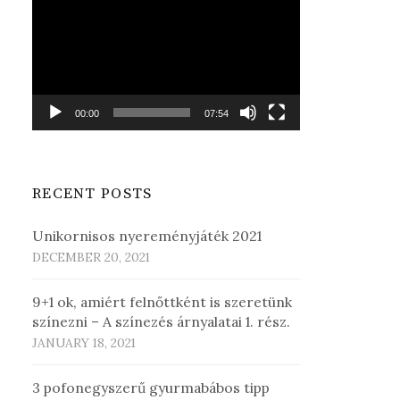
Player
00:00
07:54
RECENT POSTS
Unikornisos nyereményjáték 2021
DECEMBER 20, 2021
9+1 ok, amiért felnőttként is szeretünk
színezni – A színezés árnyalatai 1. rész.
JANUARY 18, 2021
3 pofonegyszerű gyurmabábos tipp