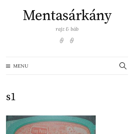
Skip
Mentasárkány
to
content
rajz & báb
Kezdőlap
Színezz
Mentasárkánnyal!
Search
for:
MENU
s1