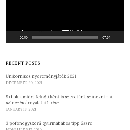
00:00
07:54
RECENT POSTS
Unikornisos nyereményjáték 2021
DECEMBER 20, 2021
9+1 ok, amiért felnőttként is szeretünk színezni – A
színezés árnyalatai 1. rész.
JANUARY 18, 2021
3 pofonegyszerű gyurmabábos tipp őszre
NOVEMBER 17, 2019