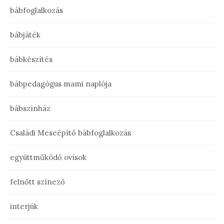
bábfoglalkozás
bábjáték
bábkészítés
bábpedagógus mami naplója
bábszínház
Családi Meseépítő bábfoglalkozás
együttműködő ovisok
felnőtt színező
interjúk