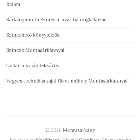
Rólam
Sárkánymenta Színes árnyak bábfoglalkozás
Színezhető könyvjelzők
Színezz Mentasárkánnyal!
Unikornis ajándékkártya
Vegyes technikás saját füzet műhely Mentasárkánnyal
© 2026
Mentasárkány
|
Powered by
WordPress
Theme:
Graphy
by Themegraphy