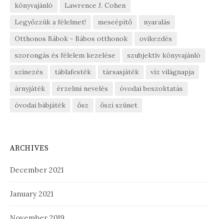
könyvajánló
Lawrence J. Cohen
Legyőzzük a félelmet!
meseépítő
nyaralás
Otthonos Bábok - Bábos otthonok
ovikezdés
szorongás és félelem kezelése
szubjektív könyvajánló
színezés
táblafesték
társasjáték
víz világnapja
árnyjáték
érzelmi nevelés
óvodai beszoktatás
óvodai bábjáték
ősz
őszi szünet
ARCHIVES
December 2021
January 2021
November 2019