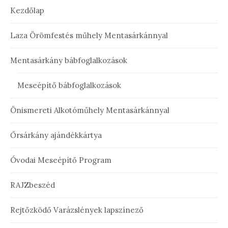
Kezdőlap
Laza Örömfestés műhely Mentasárkánnyal
Mentasárkány bábfoglalkozások
Meseépítő bábfoglalkozások
Önismereti Alkotóműhely Mentasárkánnyal
Őrsárkány ajándékkártya
Óvodai Meseépítő Program
RAJZbeszéd
Rejtőzködő Varázslények lapszínező