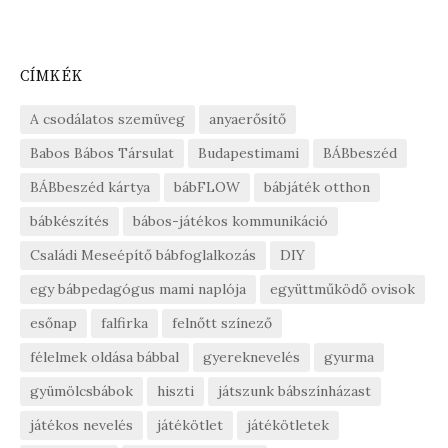
CÍMKÉK
A csodálatos szemüveg
anyaerősítő
Babos Bábos Társulat
Budapestimami
BÁBbeszéd
BÁBbeszéd kártya
bábFLOW
bábjáték otthon
bábkészítés
bábos-játékos kommunikáció
Családi Meseépítő bábfoglalkozás
DIY
egy bábpedagógus mami naplója
együttműködő ovisok
esőnap
falfirka
felnőtt színező
félelmek oldása bábbal
gyereknevelés
gyurma
gyümölcsbábok
hiszti
játszunk bábszínházast
játékos nevelés
játékötlet
játékötletek