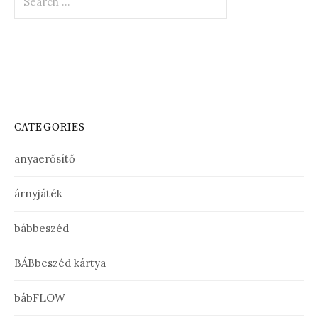
for:
CATEGORIES
anyaerősítő
árnyjáték
bábbeszéd
BÁBbeszéd kártya
bábFLOW