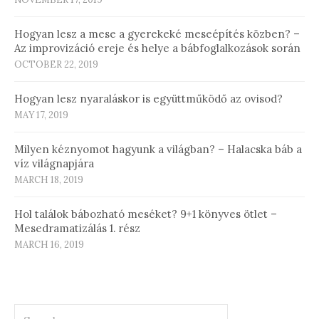
Hogyan lesz a mese a gyerekeké meseépítés közben? –
Az improvizáció ereje és helye a bábfoglalkozások során
OCTOBER 22, 2019
Hogyan lesz nyaraláskor is együttműködő az ovisod?
MAY 17, 2019
Milyen kéznyomot hagyunk a világban? – Halacska báb a
víz világnapjára
MARCH 18, 2019
Hol találok bábozható meséket? 9+1 könyves ötlet –
Mesedramatizálás 1. rész
MARCH 16, 2019
Search