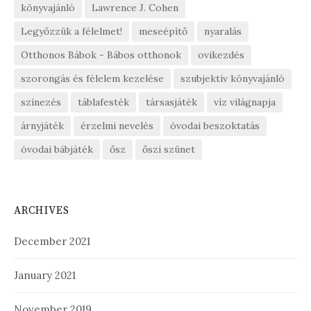
könyvajánló
Lawrence J. Cohen
Legyőzzük a félelmet!
meseépítő
nyaralás
Otthonos Bábok - Bábos otthonok
ovikezdés
szorongás és félelem kezelése
szubjektív könyvajánló
színezés
táblafesték
társasjáték
víz világnapja
árnyjáték
érzelmi nevelés
óvodai beszoktatás
óvodai bábjáték
ősz
őszi szünet
ARCHIVES
December 2021
January 2021
November 2019