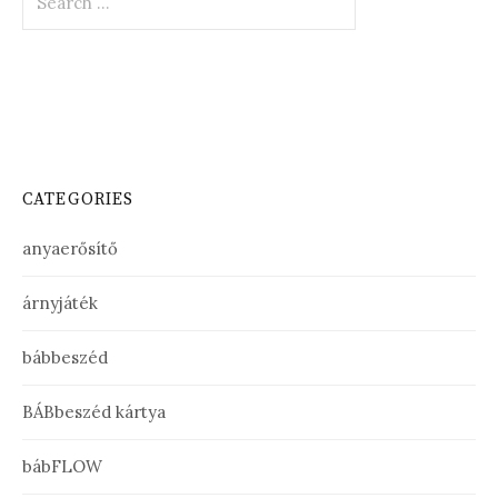
for:
CATEGORIES
anyaerősítő
árnyjáték
bábbeszéd
BÁBbeszéd kártya
bábFLOW