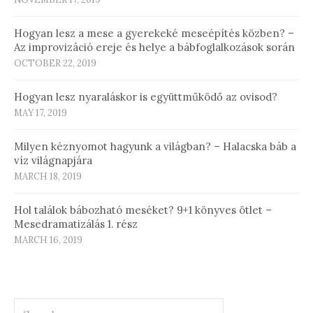
Hogyan lesz a mese a gyerekeké meseépítés közben? –
Az improvizáció ereje és helye a bábfoglalkozások során
OCTOBER 22, 2019
Hogyan lesz nyaraláskor is együttműködő az ovisod?
MAY 17, 2019
Milyen kéznyomot hagyunk a világban? – Halacska báb a
víz világnapjára
MARCH 18, 2019
Hol találok bábozható meséket? 9+1 könyves ötlet –
Mesedramatizálás 1. rész
MARCH 16, 2019
Search