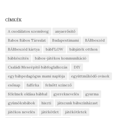
CÍMKÉK
A csodálatos szemüveg
anyaerősítő
Babos Bábos Társulat
Budapestimami
BÁBbeszéd
BÁBbeszéd kártya
bábFLOW
bábjáték otthon
bábkészítés
bábos-játékos kommunikáció
Családi Meseépítő bábfoglalkozás
DIY
egy bábpedagógus mami naplója
együttműködő ovisok
esőnap
falfirka
felnőtt színező
félelmek oldása bábbal
gyereknevelés
gyurma
gyümölcsbábok
hiszti
játszunk bábszínházast
játékos nevelés
játékötlet
játékötletek