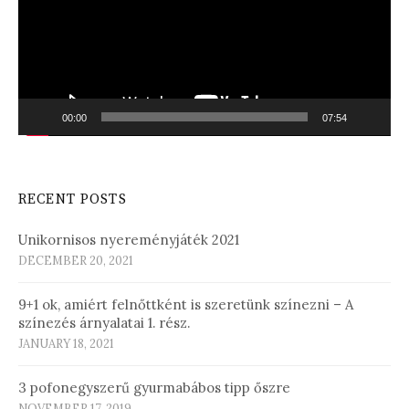
00:00
07:54
RECENT POSTS
Unikornisos nyereményjáték 2021
DECEMBER 20, 2021
9+1 ok, amiért felnőttként is szeretünk színezni – A
színezés árnyalatai 1. rész.
JANUARY 18, 2021
3 pofonegyszerű gyurmabábos tipp őszre
NOVEMBER 17, 2019