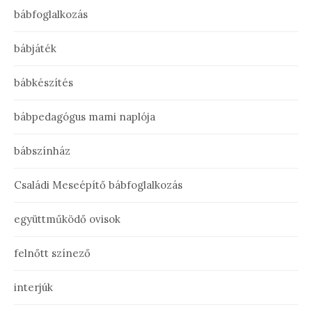
bábfoglalkozás
bábjáték
bábkészítés
bábpedagógus mami naplója
bábszínház
Családi Meseépítő bábfoglalkozás
együttműködő ovisok
felnőtt színező
interjúk