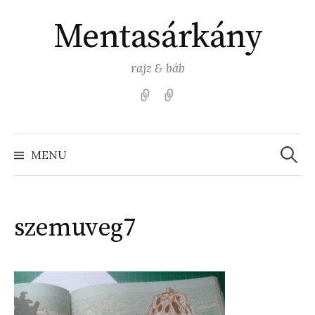
Skip
Mentasárkány
to
content
rajz & báb
Kezdőlap
Színezz
Mentasárkánnyal!
Search
for:
MENU
szemuveg7