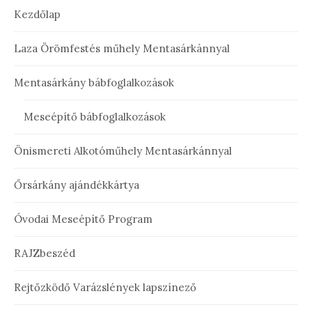
Kezdőlap
Laza Örömfestés műhely Mentasárkánnyal
Mentasárkány bábfoglalkozások
Meseépítő bábfoglalkozások
Önismereti Alkotóműhely Mentasárkánnyal
Őrsárkány ajándékkártya
Óvodai Meseépítő Program
RAJZbeszéd
Rejtőzködő Varázslények lapszínező