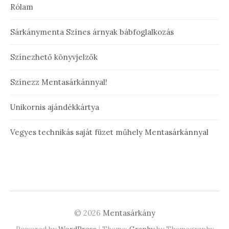
Rólam
Sárkánymenta Színes árnyak bábfoglalkozás
Színezhető könyvjelzők
Színezz Mentasárkánnyal!
Unikornis ajándékkártya
Vegyes technikás saját füzet műhely Mentasárkánnyal
© 2026
Mentasárkány
|
Powered by
WordPress
Theme:
Graphy
by Themegraphy