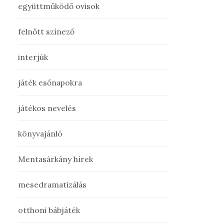
együttműködő ovisok
felnőtt színező
interjúk
játék esőnapokra
játékos nevelés
könyvajánló
Mentasárkány hírek
mesedramatizálás
otthoni bábjáték