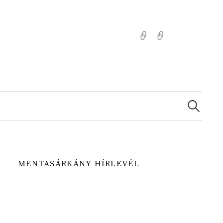
Kezdőlap
Színezz
Mentasárkánny
Search
for:
MENTASÁRKÁNY HÍRLEVÉL