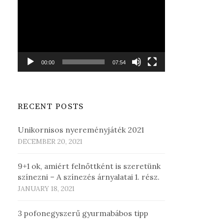
Player
00:00
07:54
RECENT POSTS
Unikornisos nyereményjáték 2021
DECEMBER 20, 2021
9+1 ok, amiért felnőttként is szeretünk
színezni – A színezés árnyalatai 1. rész.
JANUARY 18, 2021
3 pofonegyszerű gyurmabábos tipp