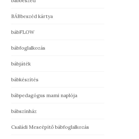
bábbeszéd
BÁBbeszéd kártya
bábFLOW
bábfoglalkozás
bábjáték
bábkészítés
bábpedagógus mami naplója
bábszínház
Családi Meseépítő bábfoglalkozás