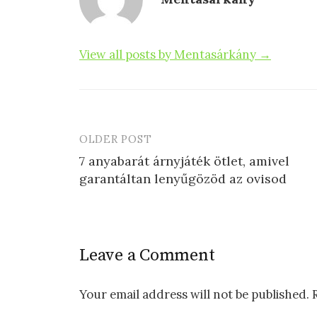
k
View all posts by Mentasárkány →
OLDER POST
Post
7 anyabarát árnyjáték ötlet, amivel
navigation
garantáltan lenyűgözöd az ovisod
Leave a Comment
Your email address will not be published.