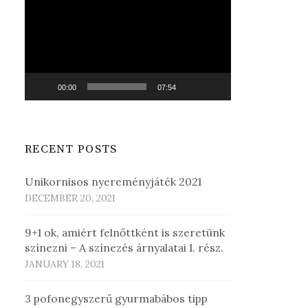
Player
00:00
07:54
RECENT POSTS
Unikornisos nyereményjáték 2021
DECEMBER 20, 2021
9+1 ok, amiért felnőttként is szeretünk
színezni – A színezés árnyalatai 1. rész.
JANUARY 18, 2021
3 pofonegyszerű gyurmabábos tipp