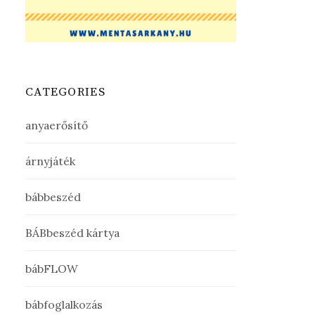
CATEGORIES
anyaerősítő
árnyjáték
bábbeszéd
BÁBbeszéd kártya
bábFLOW
bábfoglalkozás