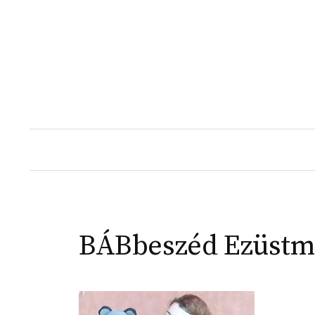
Skip
to
content
BÁBbeszéd Ezüstm