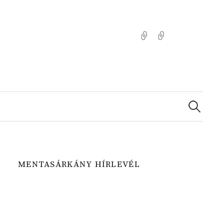
Kezdőlap
Színezz
Mentasárkánny
Search
for:
MENTASÁRKÁNY HÍRLEVÉL