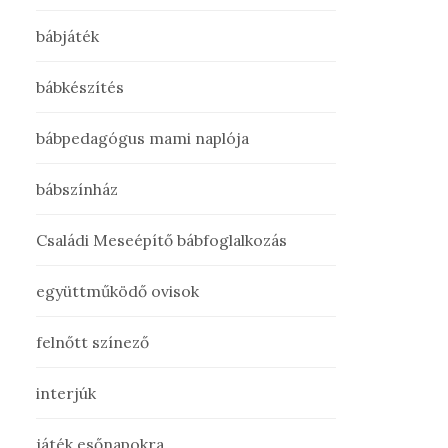
bábjáték
bábkészítés
bábpedagógus mami naplója
bábszínház
Családi Meseépítő bábfoglalkozás
együttműködő ovisok
felnőtt színező
interjúk
játék esőnapokra