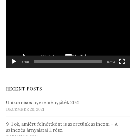
Video
Player
00:00
07:54
RECENT POSTS
Unikornisos nyereményjáték 2021
DECEMBER 20, 2021
9+1 ok, amiért felnőttként is szeretünk színezni – A
színezés árnyalatai 1. rész.