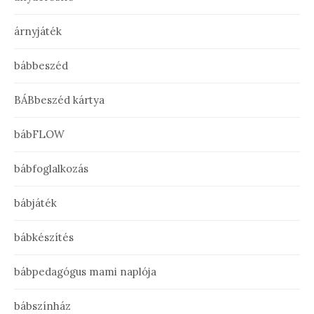
árnyjáték
bábbeszéd
BÁBbeszéd kártya
bábFLOW
bábfoglalkozás
bábjáték
bábkészítés
bábpedagógus mami naplója
bábszínház