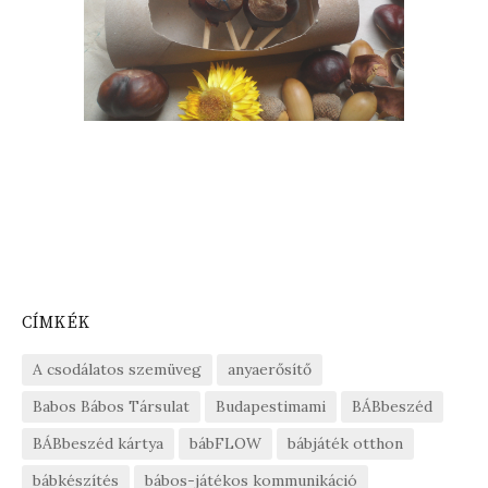
CÍMKÉK
A csodálatos szemüveg
anyaerősítő
Babos Bábos Társulat
Budapestimami
BÁBbeszéd
BÁBbeszéd kártya
bábFLOW
bábjáték otthon
bábkészítés
bábos-játékos kommunikáció