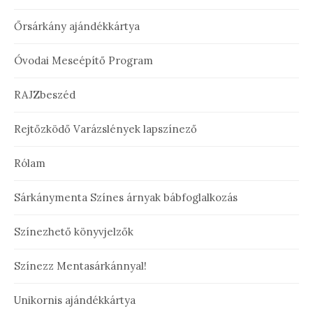
Őrsárkány ajándékkártya
Óvodai Meseépítő Program
RAJZbeszéd
Rejtőzködő Varázslények lapszínező
Rólam
Sárkánymenta Színes árnyak bábfoglalkozás
Színezhető könyvjelzők
Színezz Mentasárkánnyal!
Unikornis ajándékkártya