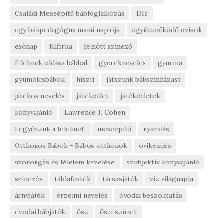
Családi Meseépítő bábfoglalkozás
DIY
egy bábpedagógus mami naplója
együttműködő ovisok
esőnap
falfirka
felnőtt színező
félelmek oldása bábbal
gyereknevelés
gyurma
gyümölcsbábok
hiszti
játszunk bábszínházast
játékos nevelés
játékötlet
játékötletek
könyvajánló
Lawrence J. Cohen
Legyőzzük a félelmet!
meseépítő
nyaralás
Otthonos Bábok - Bábos otthonok
ovikezdés
szorongás és félelem kezelése
szubjektív könyvajánló
színezés
táblafesték
társasjáték
víz világnapja
árnyjáték
érzelmi nevelés
óvodai beszoktatás
óvodai bábjáték
ősz
őszi szünet