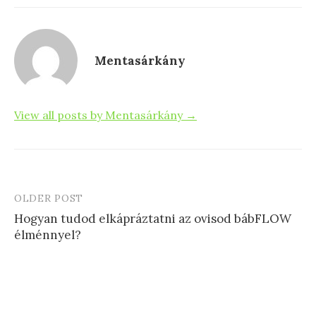
b
o
o
n
o
Mentasárkány
k
View all posts by Mentasárkány →
OLDER POST
Post
Hogyan tudod elkápráztatni az ovisod bábFLOW
navigation
élménnyel?