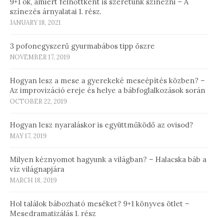
9+1 ok, amiért felnőttként is szeretünk színezni – A
színezés árnyalatai 1. rész.
JANUARY 18, 2021
3 pofonegyszerű gyurmabábos tipp őszre
NOVEMBER 17, 2019
Hogyan lesz a mese a gyerekeké meseépítés közben? –
Az improvizáció ereje és helye a bábfoglalkozások során
OCTOBER 22, 2019
Hogyan lesz nyaraláskor is együttműködő az ovisod?
MAY 17, 2019
Milyen kéznyomot hagyunk a világban? – Halacska báb a
víz világnapjára
MARCH 18, 2019
Hol találok bábozható meséket? 9+1 könyves ötlet –
Mesedramatizálás 1. rész