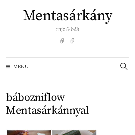
Skip
Mentasárkány
to
content
rajz & báb
Kezdőlap
Színezz
Mentasárkánnyal!
Search
for:
MENU
bábozniflow
Mentasárkánnyal